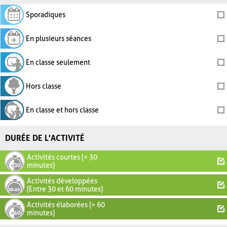
Sporadiques
En plusieurs séances
En classe seulement
Hors classe
En classe et hors classe
DURÉE DE L'ACTIVITÉ
Activités courtes (< 30
minutes)
Activités développées
(Entre 30 et 60 minutes)
Activités élaborées (> 60
minutes)