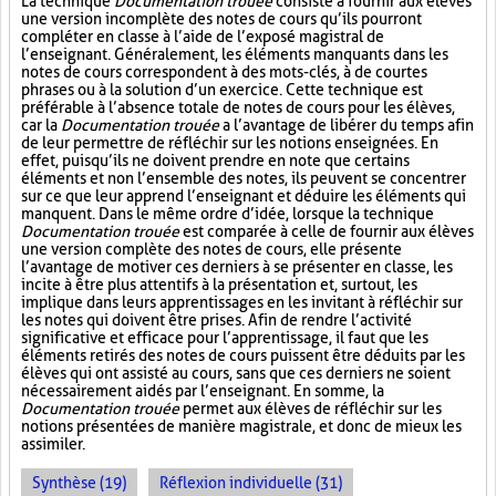
La technique
Documentation trouée
consiste à fournir aux élèves
une version incomplète des notes de cours qu’ils pourront
compléter en classe à l’aide de l’exposé magistral de
l’enseignant. Généralement, les éléments manquants dans les
notes de cours correspondent à des mots-clés, à de courtes
phrases ou à la solution d’un exercice. Cette technique est
préférable à l’absence totale de notes de cours pour les élèves,
car la
Documentation trouée
a l’avantage de libérer du temps afin
de leur permettre de réfléchir sur les notions enseignées. En
effet, puisqu’ils ne doivent prendre en note que certains
éléments et non l’ensemble des notes, ils peuvent se concentrer
sur ce que leur apprend l’enseignant et déduire les éléments qui
manquent. Dans le même ordre d’idée, lorsque la technique
Documentation trouée
est comparée à celle de fournir aux élèves
une version complète des notes de cours, elle présente
l’avantage de motiver ces derniers à se présenter en classe, les
incite à être plus attentifs à la présentation et, surtout, les
implique dans leurs apprentissages en les invitant à réfléchir sur
les notes qui doivent être prises. Afin de rendre l’activité
significative et efficace pour l’apprentissage, il faut que les
éléments retirés des notes de cours puissent être déduits par les
élèves qui ont assisté au cours, sans que ces derniers ne soient
nécessairement aidés par l’enseignant. En somme, la
Documentation trouée
permet aux élèves de réfléchir sur les
notions présentées de manière magistrale, et donc de mieux les
assimiler.
Synthèse (19)
Réflexion individuelle (31)