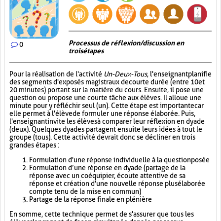
Processus de réflexion/discussion en
0
trois étapes
Pour la réalisation de l'activité
Un-Deux-Tous
, l'enseignant planifie
des segments d'exposés magistraux de courte durée (entre 10 et
20 minutes) portant sur la matière du cours. Ensuite, il pose une
question ou propose une courte tâche aux élèves. Il alloue une
minute pour y réfléchir seul (un). Cette étape est importante car
elle permet à l'élève de formuler une réponse élaborée. Puis,
l'enseignant invite les élèves à comparer leur réflexion en dyade
(deux). Quelques dyades partagent ensuite leurs idées à tout le
groupe (tous). Cette activité devrait donc se décliner en trois
grandes étapes :
Formulation d'une réponse individuelle à la question posée
Formulation d’une réponse en dyade (partage de la
réponse avec un coéquipier, écoute attentive de sa
réponse et création d'une nouvelle réponse plus élaborée
compte tenu de la mise en commun)
Partage de la réponse finale en plénière
En somme, cette technique permet de s'assurer que tous les