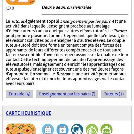
Deux à deux, on s'entraide
0
Le
Tutorat
, également appelé
Enseignement par les pairs
, est une
activité dans laquelle l'enseignant procède au jumelage
d'élèves tuteurs à un ou quelques autres élèves tutorés. Le
Tutorat
peut prendre plusieurs formes. Cependant, quelle qu'elle soit, des
élèves sont sollicités pour enseigner à d'autres élèves. Le couple
tuteur-tutoré doit être formé en tenant compte des forces des
apprenants, de leurs différentes compétences et de tout autre
facteur susceptible d'avoir des répercussions sur la qualité de leur
contact. Cette technique permet de faciliter l'apprentissage des
élèves tutorés, mais également d'enrichir les apprentissages des
tuteurs puisqu'enseigner est souvent une des meilleures façons
d'apprendre. En somme, le
Tutorat
est une activité permettant aux
élèves de faciliter et d'enrichir leurs apprentissages via le contact
avec leurs pairs.
Entraide (4)
Enseignement par les pairs (7)
Tuteurs (1)
CARTE HEURISTIQUE