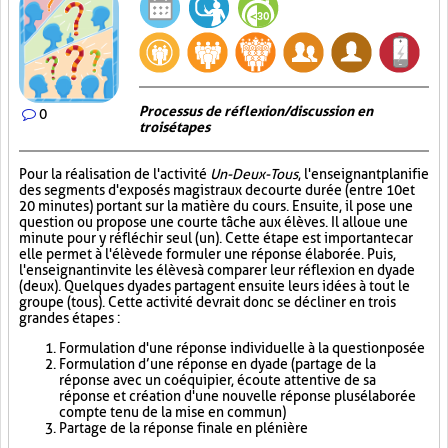
Processus de réflexion/discussion en
0
trois étapes
Pour la réalisation de l'activité
Un-Deux-Tous
, l'enseignant planifie
des segments d'exposés magistraux de courte durée (entre 10 et
20 minutes) portant sur la matière du cours. Ensuite, il pose une
question ou propose une courte tâche aux élèves. Il alloue une
minute pour y réfléchir seul (un). Cette étape est importante car
elle permet à l'élève de formuler une réponse élaborée. Puis,
l'enseignant invite les élèves à comparer leur réflexion en dyade
(deux). Quelques dyades partagent ensuite leurs idées à tout le
groupe (tous). Cette activité devrait donc se décliner en trois
grandes étapes :
Formulation d'une réponse individuelle à la question posée
Formulation d’une réponse en dyade (partage de la
réponse avec un coéquipier, écoute attentive de sa
réponse et création d'une nouvelle réponse plus élaborée
compte tenu de la mise en commun)
Partage de la réponse finale en plénière