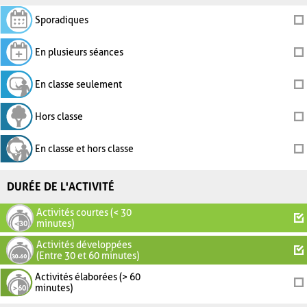
Sporadiques
En plusieurs séances
En classe seulement
Hors classe
En classe et hors classe
DURÉE DE L'ACTIVITÉ
Activités courtes (< 30
minutes)
Activités développées
(Entre 30 et 60 minutes)
Activités élaborées (> 60
minutes)