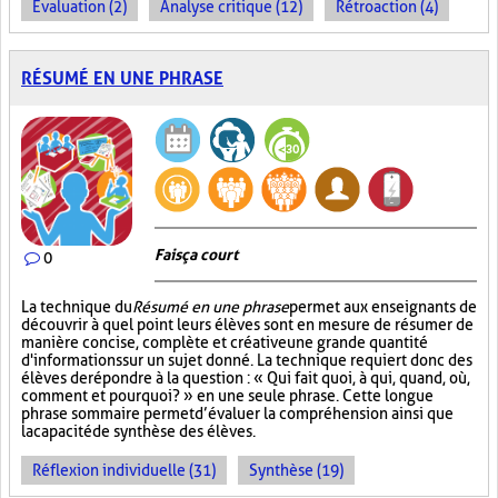
Évaluation (2)
Analyse critique (12)
Rétroaction (4)
RÉSUMÉ EN UNE PHRASE
Fais ça court
0
La technique du
Résumé en une phrase
permet aux enseignants de
découvrir à quel point leurs élèves sont en mesure de résumer de
manière concise, complète et créative une grande quantité
d'informations sur un sujet donné. La technique requiert donc des
élèves de répondre à la question : « Qui fait quoi, à qui, quand, où,
comment et pourquoi? » en une seule phrase. Cette longue
phrase sommaire permet d’évaluer la compréhension ainsi que
la capacité de synthèse des élèves.
Réflexion individuelle (31)
Synthèse (19)