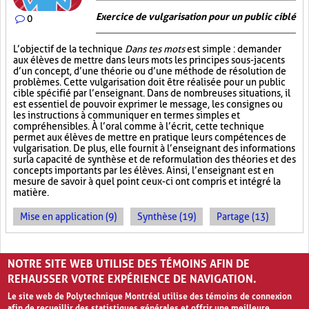
Exercice de vulgarisation pour un public ciblé
0
L’objectif de la technique
Dans tes mots
est simple : demander
aux élèves de mettre dans leurs mots les principes sous-jacents
d’un concept, d’une théorie ou d’une méthode de résolution de
problèmes. Cette vulgarisation doit être réalisée pour un public
cible spécifié par l’enseignant. Dans de nombreuses situations, il
est essentiel de pouvoir exprimer le message, les consignes ou
les instructions à communiquer en termes simples et
compréhensibles. À l’oral comme à l’écrit, cette technique
permet aux élèves de mettre en pratique leurs compétences de
vulgarisation. De plus, elle fournit à l’enseignant des informations
sur la capacité de synthèse et de reformulation des théories et des
concepts importants par les élèves. Ainsi, l’enseignant est en
mesure de savoir à quel point ceux-ci ont compris et intégré la
matière.
Mise en application (9)
Synthèse (19)
Partage (13)
PAGES
NOTRE SITE WEB UTILISE DES TÉMOINS AFIN DE
1
2
3
›
»
REHAUSSER VOTRE EXPÉRIENCE DE NAVIGATION.
Le site web de Polytechnique Montréal utilise des témoins de connexion
afin de recueillir des statistiques générales et offrir une meilleure