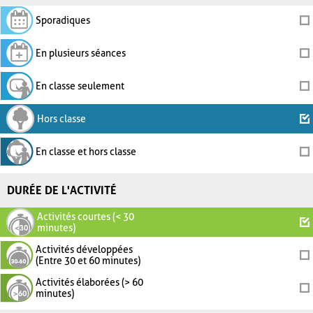
Sporadiques
En plusieurs séances
En classe seulement
Hors classe
En classe et hors classe
DURÉE DE L'ACTIVITÉ
Activités courtes (< 30
minutes)
Activités développées
(Entre 30 et 60 minutes)
Activités élaborées (> 60
minutes)