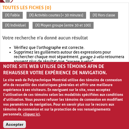
TOUTES LES FICHES (0)
(X) Faible
(X) Activités courtes (< 30 minutes)
(X) Hors classe
(X) Individuel
(X) Moyen groupe (entre 30 et 100)
Votre recherche n'a donné aucun résultat
Vérifiez que l'orthographe est correcte.
Supprimez les guillemets autour des expressions pour
rechercher chaque mot séparément.
garage à vélo
retournera
souvent plus de résultat que
"garage à vélo"
.
NOTRE SITE WEB UTILISE DES TÉMOINS AFIN DE
Envisagez d'élargir votre recherche avec
OR
.
garage OR vélo
retournera souvent plus de résultat que
garage à vélo
.
REHAUSSER VOTRE EXPÉRIENCE DE NAVIGATION.
Le site web de Polytechnique Montréal utilise des témoins de connexion
afin de recueillir des statistiques générales et offrir une meilleure
expérience à ses visiteurs. En naviguant sur le site, vous acceptez
l’utilisation de ces témoins selon les modalités spécifiées aux conditions
d’utilisation. Vous pouvez refuser les témoins de connexion en modifiant
vos paramètres de navigation. Pour en savoir plus sur le recours aux
témoins de connexion et sur la protection de vos renseignements
personnels,
cliquez ici
.
Avis de confidentialité et conditions d’utilisation
Accepter