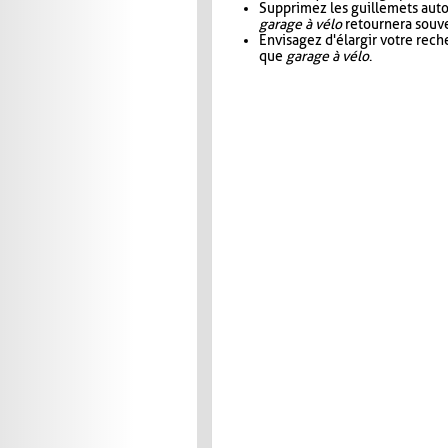
Supprimez les guillemets aut
garage à vélo
retournera souve
Envisagez d'élargir votre rec
que
garage à vélo
.