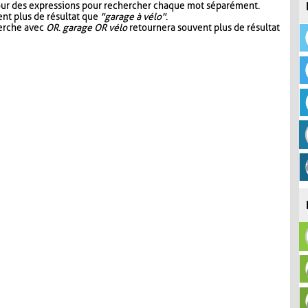
our des expressions pour rechercher chaque mot séparément.
nt plus de résultat que
"garage à vélo"
.
herche avec
OR
.
garage OR vélo
retournera souvent plus de résultat