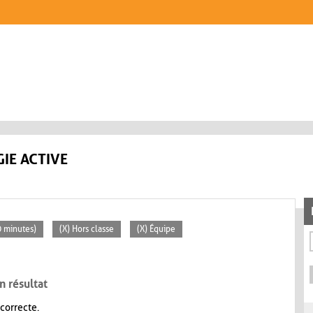
IE ACTIVE
30 minutes)
(X) Hors classe
(X) Équipe
n résultat
 correcte.