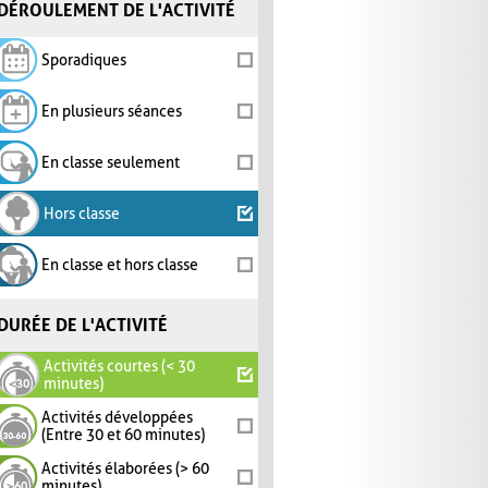
DÉROULEMENT DE L'ACTIVITÉ
Sporadiques
En plusieurs séances
En classe seulement
Hors classe
En classe et hors classe
DURÉE DE L'ACTIVITÉ
Activités courtes (< 30
minutes)
Activités développées
(Entre 30 et 60 minutes)
Activités élaborées (> 60
minutes)