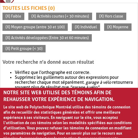
TOUTES LES FICHES (0)
(X) Faible
(X) Activités courtes (< 30 minutes)
(X) Hors classe
(X) Moyen groupe (entre 30 et 100)
(X) Individuel
(X) Moyenne
(X) Activités développées (Entre 30 et 60 minutes)
(X) Petit groupe (< 30)
Votre recherche n'a donné aucun résultat
Vérifiez que l'orthographe est correcte.
Supprimez les guillemets autour des expressions pour
rechercher chaque mot séparément.
garage à vélo
retournera
souvent plus de résultat que
"garage à vélo"
.
NOTRE SITE WEB UTILISE DES TÉMOINS AFIN DE
Envisagez d'élargir votre recherche avec
OR
.
garage OR vélo
retournera souvent plus de résultat que
garage à vélo
.
REHAUSSER VOTRE EXPÉRIENCE DE NAVIGATION.
Le site web de Polytechnique Montréal utilise des témoins de connexion
afin de recueillir des statistiques générales et offrir une meilleure
expérience à ses visiteurs. En naviguant sur le site, vous acceptez
l’utilisation de ces témoins selon les modalités spécifiées aux conditions
d’utilisation. Vous pouvez refuser les témoins de connexion en modifiant
vos paramètres de navigation. Pour en savoir plus sur le recours aux