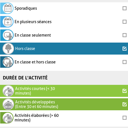
Sporadiques
En plusieurs séances
En classe seulement
Hors classe
En classe et hors classe
DURÉE DE L'ACTIVITÉ
Activités courtes (< 30
minutes)
Activités développées
(Entre 30 et 60 minutes)
Activités élaborées (> 60
minutes)