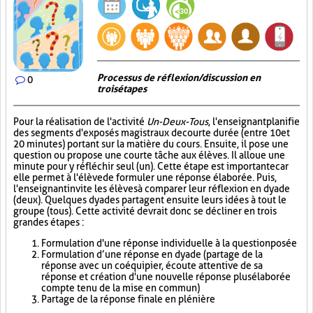
Processus de réflexion/discussion en
0
trois étapes
Pour la réalisation de l'activité
Un-Deux-Tous
, l'enseignant planifie
des segments d'exposés magistraux de courte durée (entre 10 et
20 minutes) portant sur la matière du cours. Ensuite, il pose une
question ou propose une courte tâche aux élèves. Il alloue une
minute pour y réfléchir seul (un). Cette étape est importante car
elle permet à l'élève de formuler une réponse élaborée. Puis,
l'enseignant invite les élèves à comparer leur réflexion en dyade
(deux). Quelques dyades partagent ensuite leurs idées à tout le
groupe (tous). Cette activité devrait donc se décliner en trois
grandes étapes :
Formulation d'une réponse individuelle à la question posée
Formulation d’une réponse en dyade (partage de la
réponse avec un coéquipier, écoute attentive de sa
réponse et création d'une nouvelle réponse plus élaborée
compte tenu de la mise en commun)
Partage de la réponse finale en plénière