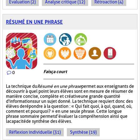
Évaluation (2)
Analyse critique (12)
Rétroaction (4)
RÉSUMÉ EN UNE PHRASE
Fais ça court
0
La technique du
Résumé en une phrase
permet aux enseignants de
découvrir à quel point leurs élèves sont en mesure de résumer de
manière concise, complète et créative une grande quantité
d'informations sur un sujet donné. La technique requiert donc des
élèves de répondre à la question : « Qui fait quoi, à qui, quand, où,
comment et pourquoi? » en une seule phrase. Cette longue
phrase sommaire permet d’évaluer la compréhension ainsi que
la capacité de synthèse des élèves.
Réflexion individuelle (31)
Synthèse (19)