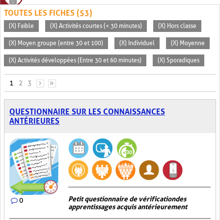
TOUTES LES FICHES (53)
(X) Faible
(X) Activités courtes (< 30 minutes)
(X) Hors classe
(X) Moyen groupe (entre 30 et 100)
(X) Individuel
(X) Moyenne
(X) Activités développées (Entre 30 et 60 minutes)
(X) Sporadiques
PAGES
1
2
3
›
»
QUESTIONNAIRE SUR LES CONNAISSANCES
ANTÉRIEURES
Petit questionnaire de vérification des
0
apprentissages acquis antérieurement