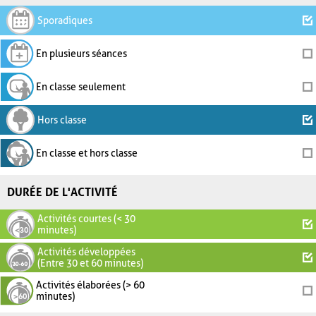
Sporadiques
En plusieurs séances
En classe seulement
Hors classe
En classe et hors classe
DURÉE DE L'ACTIVITÉ
Activités courtes (< 30
minutes)
Activités développées
(Entre 30 et 60 minutes)
Activités élaborées (> 60
minutes)