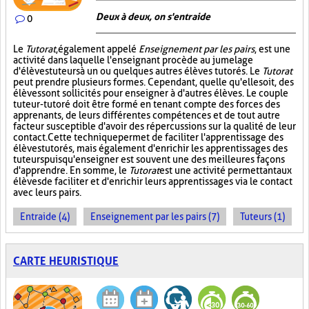
Deux à deux, on s'entraide
0
Le
Tutorat
, également appelé
Enseignement par les pairs
, est une
activité dans laquelle l'enseignant procède au jumelage
d'élèves tuteurs à un ou quelques autres élèves tutorés. Le
Tutorat
peut prendre plusieurs formes. Cependant, quelle qu'elle soit, des
élèves sont sollicités pour enseigner à d'autres élèves. Le couple
tuteur-tutoré doit être formé en tenant compte des forces des
apprenants, de leurs différentes compétences et de tout autre
facteur susceptible d'avoir des répercussions sur la qualité de leur
contact. Cette technique permet de faciliter l'apprentissage des
élèves tutorés, mais également d'enrichir les apprentissages des
tuteurs puisqu'enseigner est souvent une des meilleures façons
d'apprendre. En somme, le
Tutorat
est une activité permettant aux
élèves de faciliter et d'enrichir leurs apprentissages via le contact
avec leurs pairs.
Entraide (4)
Enseignement par les pairs (7)
Tuteurs (1)
CARTE HEURISTIQUE