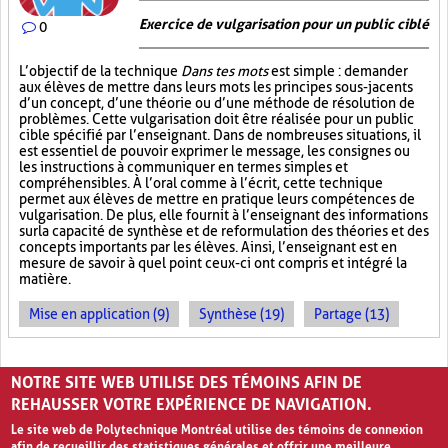
Exercice de vulgarisation pour un public ciblé
0
L’objectif de la technique
Dans tes mots
est simple : demander
aux élèves de mettre dans leurs mots les principes sous-jacents
d’un concept, d’une théorie ou d’une méthode de résolution de
problèmes. Cette vulgarisation doit être réalisée pour un public
cible spécifié par l’enseignant. Dans de nombreuses situations, il
est essentiel de pouvoir exprimer le message, les consignes ou
les instructions à communiquer en termes simples et
compréhensibles. À l’oral comme à l’écrit, cette technique
permet aux élèves de mettre en pratique leurs compétences de
vulgarisation. De plus, elle fournit à l’enseignant des informations
sur la capacité de synthèse et de reformulation des théories et des
concepts importants par les élèves. Ainsi, l’enseignant est en
mesure de savoir à quel point ceux-ci ont compris et intégré la
matière.
Mise en application (9)
Synthèse (19)
Partage (13)
PAGES
NOTRE SITE WEB UTILISE DES TÉMOINS AFIN DE
1
2
3
›
»
REHAUSSER VOTRE EXPÉRIENCE DE NAVIGATION.
Le site web de Polytechnique Montréal utilise des témoins de connexion
afin de recueillir des statistiques générales et offrir une meilleure