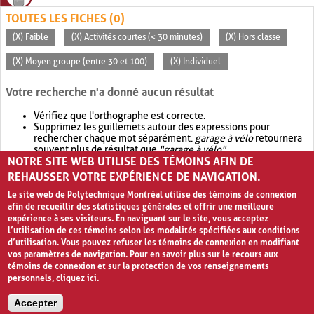
TOUTES LES FICHES (0)
(X) Faible
(X) Activités courtes (< 30 minutes)
(X) Hors classe
(X) Moyen groupe (entre 30 et 100)
(X) Individuel
Votre recherche n'a donné aucun résultat
Vérifiez que l'orthographe est correcte.
Supprimez les guillemets autour des expressions pour
rechercher chaque mot séparément.
garage à vélo
retournera
souvent plus de résultat que
"garage à vélo"
.
NOTRE SITE WEB UTILISE DES TÉMOINS AFIN DE
Envisagez d'élargir votre recherche avec
OR
.
garage OR vélo
retournera souvent plus de résultat que
garage à vélo
.
REHAUSSER VOTRE EXPÉRIENCE DE NAVIGATION.
Le site web de Polytechnique Montréal utilise des témoins de connexion
afin de recueillir des statistiques générales et offrir une meilleure
expérience à ses visiteurs. En naviguant sur le site, vous acceptez
l’utilisation de ces témoins selon les modalités spécifiées aux conditions
d’utilisation. Vous pouvez refuser les témoins de connexion en modifiant
vos paramètres de navigation. Pour en savoir plus sur le recours aux
témoins de connexion et sur la protection de vos renseignements
personnels,
cliquez ici
.
Avis de confidentialité et conditions d’utilisation
Accepter