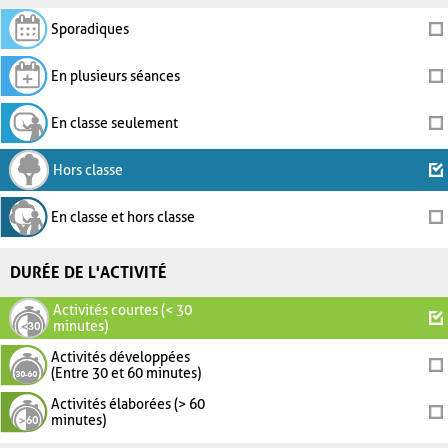
Sporadiques
En plusieurs séances
En classe seulement
Hors classe
En classe et hors classe
DURÉE DE L'ACTIVITÉ
Activités courtes (< 30
minutes)
Activités développées
(Entre 30 et 60 minutes)
Activités élaborées (> 60
minutes)