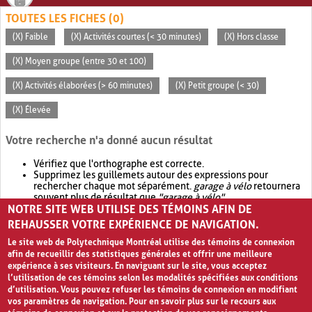
TOUTES LES FICHES (0)
(X) Faible
(X) Activités courtes (< 30 minutes)
(X) Hors classe
(X) Moyen groupe (entre 30 et 100)
(X) Activités élaborées (> 60 minutes)
(X) Petit groupe (< 30)
(X) Élevée
Votre recherche n'a donné aucun résultat
Vérifiez que l'orthographe est correcte.
Supprimez les guillemets autour des expressions pour
rechercher chaque mot séparément.
garage à vélo
retournera
souvent plus de résultat que
"garage à vélo"
.
NOTRE SITE WEB UTILISE DES TÉMOINS AFIN DE
Envisagez d'élargir votre recherche avec
OR
.
garage OR vélo
retournera souvent plus de résultat que
garage à vélo
.
REHAUSSER VOTRE EXPÉRIENCE DE NAVIGATION.
Le site web de Polytechnique Montréal utilise des témoins de connexion
afin de recueillir des statistiques générales et offrir une meilleure
expérience à ses visiteurs. En naviguant sur le site, vous acceptez
l’utilisation de ces témoins selon les modalités spécifiées aux conditions
d’utilisation. Vous pouvez refuser les témoins de connexion en modifiant
vos paramètres de navigation. Pour en savoir plus sur le recours aux