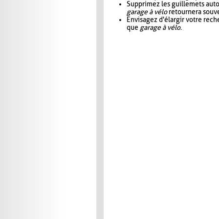
Supprimez les guillemets aut
garage à vélo
retournera souve
Envisagez d'élargir votre rec
que
garage à vélo
.