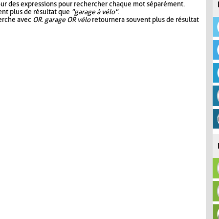
our des expressions pour rechercher chaque mot séparément.
nt plus de résultat que
"garage à vélo"
.
herche avec
OR
.
garage OR vélo
retournera souvent plus de résultat