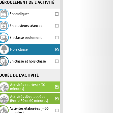
DÉROULEMENT DE L'ACTIVITÉ
Sporadiques
En plusieurs séances
En classe seulement
Hors classe
En classe et hors classe
DURÉE DE L'ACTIVITÉ
Activités courtes (< 30
minutes)
Activités développées
(Entre 30 et 60 minutes)
Activités élaborées (> 60
minutes)