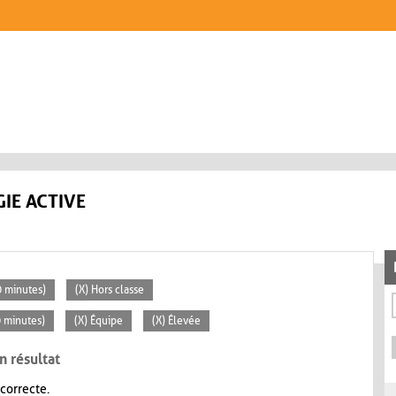
IE ACTIVE
30 minutes)
(X) Hors classe
0 minutes)
(X) Équipe
(X) Élevée
n résultat
 correcte.