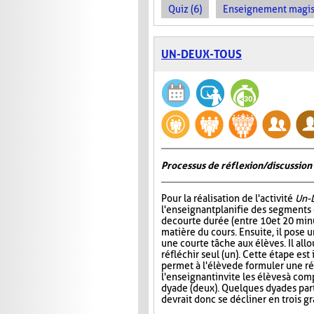
Quiz (6)
Enseignement magist
UN-DEUX-TOUS
Processus de réflexion/discussion 
Pour la réalisation de l'activité
Un-
l'enseignant planifie des segments
de courte durée (entre 10 et 20 minu
matière du cours. Ensuite, il pose
une courte tâche aux élèves. Il all
réfléchir seul (un). Cette étape est
permet à l'élève de formuler une r
l'enseignant invite les élèves à com
dyade (deux). Quelques dyades parta
devrait donc se décliner en trois g