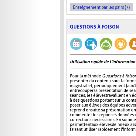
Enseignement par les pairs (7)
QUESTIONS À FOISON
Utilisation rapide de l'informati
Pour la méthode
Questions à foiso
présenter du contenu sous la for
magistral et, périodiquement (aux 
entrecouper sa présentation de séa
séances, les élèves travaillent en é
à des questions portant sur le cont
poser aux élèves des équipes adver
reprend ensuite sa présentation en
commenter les réponses données et
corrections nécessaires. En somme
permettent aux élèves de mieux ass
faisant utiliser rapidement l'info