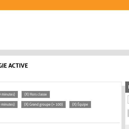
IE ACTIVE
30 minutes)
(X) Hors classe
0 minutes)
(X) Grand groupe (> 100)
(X) Équipe