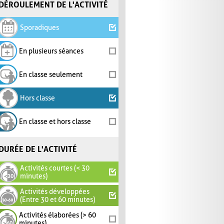
DÉROULEMENT DE L'ACTIVITÉ
Sporadiques
En plusieurs séances
En classe seulement
Hors classe
En classe et hors classe
DURÉE DE L'ACTIVITÉ
Activités courtes (< 30
minutes)
Activités développées
(Entre 30 et 60 minutes)
Activités élaborées (> 60
minutes)