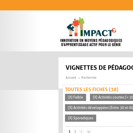
Aller au contenu principal
VIGNETTES DE PÉDAGOG
Accueil
Recherche
TOUTES LES FICHES (38)
(X) Faible
(X) Activités courtes (< 
(X) Activités développées (Entre 30 et 6
(X) Sporadiques
PAGES
1
2
›
»