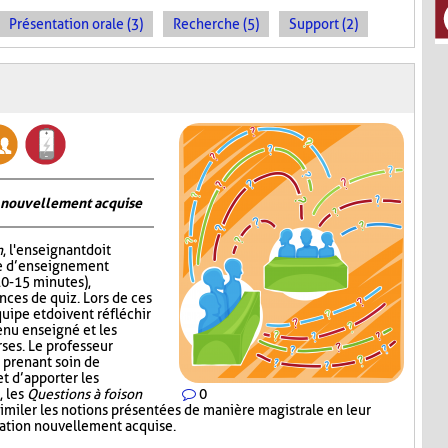
Présentation orale (3)
Recherche (5)
Support (2)
on nouvellement acquise
n
, l'enseignant doit
me d’enseignement
10-15 minutes),
nces de quiz. Lors de ces
quipe et doivent réfléchir
enu enseigné et les
ses. Le professeur
 prenant soin de
 d’apporter les
, les
Questions à foison
0
imiler les notions présentées de manière magistrale en leur
rmation nouvellement acquise.