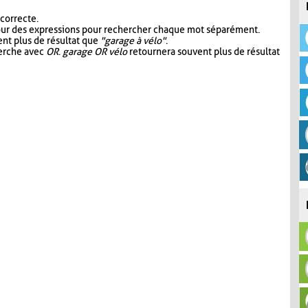
 correcte.
our des expressions pour rechercher chaque mot séparément.
nt plus de résultat que
"garage à vélo"
.
herche avec
OR
.
garage OR vélo
retournera souvent plus de résultat