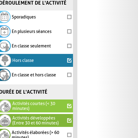
DÉROULEMENT DE L'ACTIVITÉ
Sporadiques
En plusieurs séances
En classe seulement
Hors classe
En classe et hors classe
DURÉE DE L'ACTIVITÉ
Activités courtes (< 30
minutes)
Activités développées
(Entre 30 et 60 minutes)
Activités élaborées (> 60
minutes)