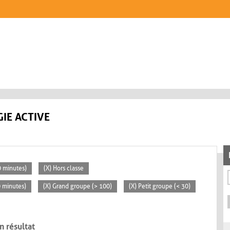
IE ACTIVE
30 minutes)
(X) Hors classe
0 minutes)
(X) Grand groupe (> 100)
(X) Petit groupe (< 30)
n résultat