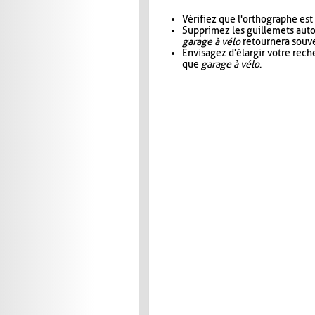
Vérifiez que l'orthographe est
Supprimez les guillemets aut
garage à vélo
retournera souve
Envisagez d'élargir votre rec
que
garage à vélo
.