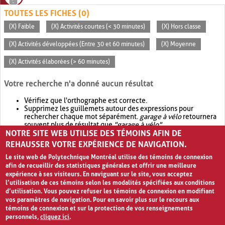
TOUTES LES FICHES (0)
(X) Faible
(X) Activités courtes (< 30 minutes)
(X) Hors classe
(X) Activités développées (Entre 30 et 60 minutes)
(X) Moyenne
(X) Activités élaborées (> 60 minutes)
Votre recherche n'a donné aucun résultat
Vérifiez que l'orthographe est correcte.
Supprimez les guillemets autour des expressions pour
rechercher chaque mot séparément.
garage à vélo
retournera
souvent plus de résultat que
"garage à vélo"
.
NOTRE SITE WEB UTILISE DES TÉMOINS AFIN DE
Envisagez d'élargir votre recherche avec
OR
.
garage OR vélo
retournera souvent plus de résultat que
garage à vélo
.
REHAUSSER VOTRE EXPÉRIENCE DE NAVIGATION.
Le site web de Polytechnique Montréal utilise des témoins de connexion
afin de recueillir des statistiques générales et offrir une meilleure
expérience à ses visiteurs. En naviguant sur le site, vous acceptez
l’utilisation de ces témoins selon les modalités spécifiées aux conditions
d’utilisation. Vous pouvez refuser les témoins de connexion en modifiant
vos paramètres de navigation. Pour en savoir plus sur le recours aux
témoins de connexion et sur la protection de vos renseignements
personnels,
cliquez ici
.
Avis de confidentialité et conditions d’utilisation