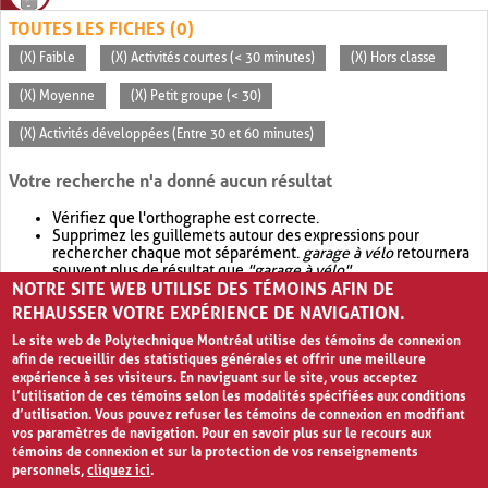
TOUTES LES FICHES (0)
(X) Faible
(X) Activités courtes (< 30 minutes)
(X) Hors classe
(X) Moyenne
(X) Petit groupe (< 30)
(X) Activités développées (Entre 30 et 60 minutes)
Votre recherche n'a donné aucun résultat
Vérifiez que l'orthographe est correcte.
Supprimez les guillemets autour des expressions pour
rechercher chaque mot séparément.
garage à vélo
retournera
souvent plus de résultat que
"garage à vélo"
.
NOTRE SITE WEB UTILISE DES TÉMOINS AFIN DE
Envisagez d'élargir votre recherche avec
OR
.
garage OR vélo
retournera souvent plus de résultat que
garage à vélo
.
REHAUSSER VOTRE EXPÉRIENCE DE NAVIGATION.
Le site web de Polytechnique Montréal utilise des témoins de connexion
afin de recueillir des statistiques générales et offrir une meilleure
expérience à ses visiteurs. En naviguant sur le site, vous acceptez
l’utilisation de ces témoins selon les modalités spécifiées aux conditions
d’utilisation. Vous pouvez refuser les témoins de connexion en modifiant
vos paramètres de navigation. Pour en savoir plus sur le recours aux
témoins de connexion et sur la protection de vos renseignements
personnels,
cliquez ici
.
Avis de confidentialité et conditions d’utilisation