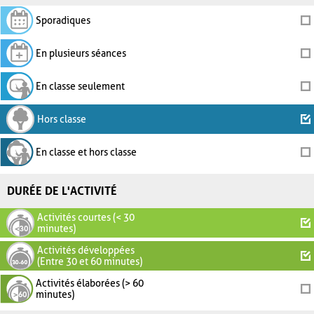
Sporadiques
En plusieurs séances
En classe seulement
Hors classe
En classe et hors classe
DURÉE DE L'ACTIVITÉ
Activités courtes (< 30
minutes)
Activités développées
(Entre 30 et 60 minutes)
Activités élaborées (> 60
minutes)