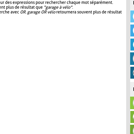
our des expressions pour rechercher chaque mot séparément.
nt plus de résultat que
"garage à vélo"
.
herche avec
OR
.
garage OR vélo
retournera souvent plus de résultat