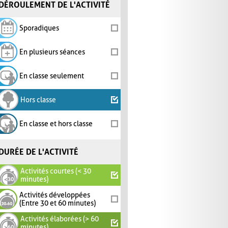
DÉROULEMENT DE L'ACTIVITÉ
Sporadiques
En plusieurs séances
En classe seulement
Hors classe
En classe et hors classe
DURÉE DE L'ACTIVITÉ
Activités courtes (< 30
minutes)
Activités développées
(Entre 30 et 60 minutes)
Activités élaborées (> 60
minutes)