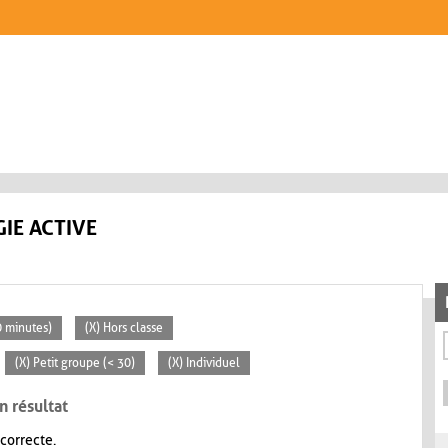
IE ACTIVE
30 minutes)
(X) Hors classe
(X) Petit groupe (< 30)
(X) Individuel
n résultat
 correcte.