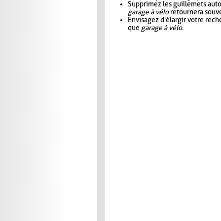
Supprimez les guillemets aut
garage à vélo
retournera souve
Envisagez d'élargir votre rec
que
garage à vélo
.