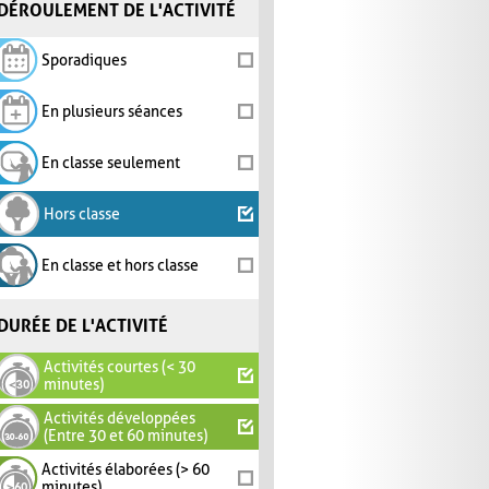
DÉROULEMENT DE L'ACTIVITÉ
Sporadiques
En plusieurs séances
En classe seulement
Hors classe
En classe et hors classe
DURÉE DE L'ACTIVITÉ
Activités courtes (< 30
minutes)
Activités développées
(Entre 30 et 60 minutes)
Activités élaborées (> 60
minutes)