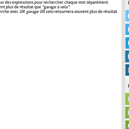
our des expressions pour rechercher chaque mot séparément.
nt plus de résultat que
"garage à vélo"
.
herche avec
OR
.
garage OR vélo
retournera souvent plus de résultat