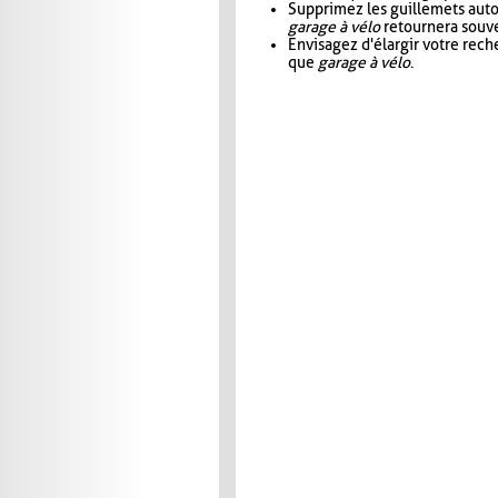
Supprimez les guillemets aut
garage à vélo
retournera souve
Envisagez d'élargir votre rec
que
garage à vélo
.