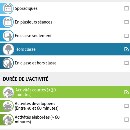
Sporadiques
En plusieurs séances
En classe seulement
Hors classe
En classe et hors classe
DURÉE DE L'ACTIVITÉ
Activités courtes (< 30
minutes)
Activités développées
(Entre 30 et 60 minutes)
Activités élaborées (> 60
minutes)