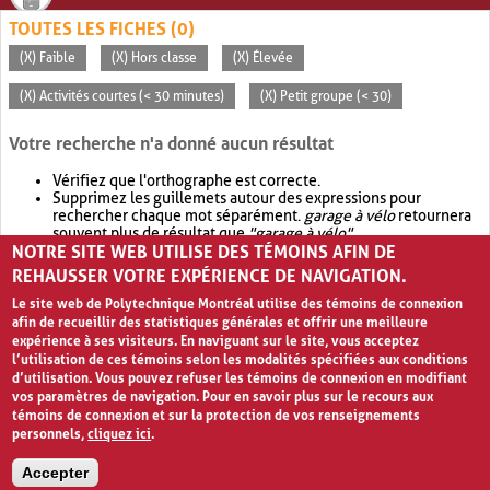
TOUTES LES FICHES (0)
(X) Faible
(X) Hors classe
(X) Élevée
(X) Activités courtes (< 30 minutes)
(X) Petit groupe (< 30)
Votre recherche n'a donné aucun résultat
Vérifiez que l'orthographe est correcte.
Supprimez les guillemets autour des expressions pour
rechercher chaque mot séparément.
garage à vélo
retournera
souvent plus de résultat que
"garage à vélo"
.
NOTRE SITE WEB UTILISE DES TÉMOINS AFIN DE
Envisagez d'élargir votre recherche avec
OR
.
garage OR vélo
retournera souvent plus de résultat que
garage à vélo
.
REHAUSSER VOTRE EXPÉRIENCE DE NAVIGATION.
Le site web de Polytechnique Montréal utilise des témoins de connexion
afin de recueillir des statistiques générales et offrir une meilleure
expérience à ses visiteurs. En naviguant sur le site, vous acceptez
l’utilisation de ces témoins selon les modalités spécifiées aux conditions
d’utilisation. Vous pouvez refuser les témoins de connexion en modifiant
vos paramètres de navigation. Pour en savoir plus sur le recours aux
témoins de connexion et sur la protection de vos renseignements
personnels,
cliquez ici
.
Avis de confidentialité et conditions d’utilisation
Accepter