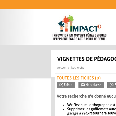
Aller au contenu principal
VIGNETTES DE PÉDAGOG
Accueil
Recherche
TOUTES LES FICHES (0)
(X) Faible
(X) Hors classe
(X) 
Votre recherche n'a donné aucu
Vérifiez que l'orthographe est
Supprimez les guillemets aut
garage à vélo
retournera souve