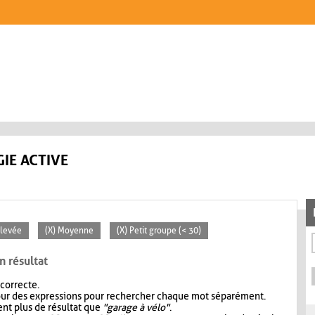
IE ACTIVE
Élevée
(X) Moyenne
(X) Petit groupe (< 30)
n résultat
 correcte.
our des expressions pour rechercher chaque mot séparément.
nt plus de résultat que
"garage à vélo"
.