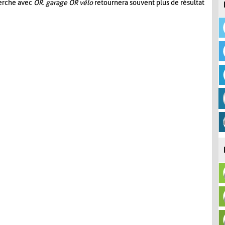
herche avec
OR
.
garage OR vélo
retournera souvent plus de résultat