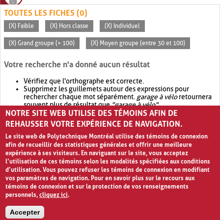
TOUTES LES FICHES (0)
(X) Faible
(X) Hors classe
(X) Individuel
(X) Grand groupe (> 100)
(X) Moyen groupe (entre 30 et 100)
Votre recherche n'a donné aucun résultat
Vérifiez que l'orthographe est correcte.
Supprimez les guillemets autour des expressions pour
rechercher chaque mot séparément.
garage à vélo
retournera
souvent plus de résultat que
"garage à vélo"
.
NOTRE SITE WEB UTILISE DES TÉMOINS AFIN DE
Envisagez d'élargir votre recherche avec
OR
.
garage OR vélo
retournera souvent plus de résultat que
garage à vélo
.
REHAUSSER VOTRE EXPÉRIENCE DE NAVIGATION.
Le site web de Polytechnique Montréal utilise des témoins de connexion
afin de recueillir des statistiques générales et offrir une meilleure
expérience à ses visiteurs. En naviguant sur le site, vous acceptez
l’utilisation de ces témoins selon les modalités spécifiées aux conditions
d’utilisation. Vous pouvez refuser les témoins de connexion en modifiant
vos paramètres de navigation. Pour en savoir plus sur le recours aux
témoins de connexion et sur la protection de vos renseignements
personnels,
cliquez ici
.
Avis de confidentialité et conditions d’utilisation
Accepter