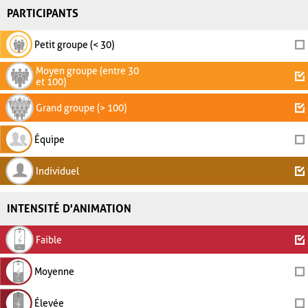
PARTICIPANTS
Petit groupe (< 30)
Moyen groupe (entre 30
et 100)
Grand groupe (> 100)
Équipe
Individuel
INTENSITÉ D'ANIMATION
Faible
Moyenne
Élevée