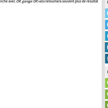
herche avec
OR
.
garage OR vélo
retournera souvent plus de résultat