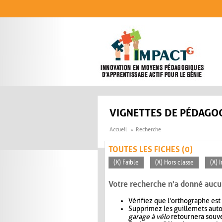
Aller au contenu principal
VIGNETTES DE PÉDAGOG
Accueil
Recherche
TOUTES LES FICHES (0)
(X) Faible
(X) Hors classe
(X) 
Votre recherche n'a donné aucu
Vérifiez que l'orthographe est
Supprimez les guillemets aut
garage à vélo
retournera souve