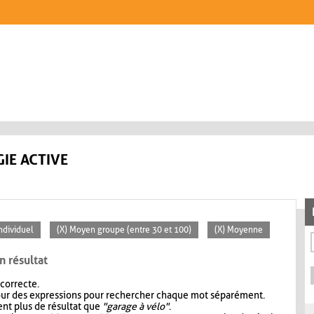
IE ACTIVE
Individuel
(X) Moyen groupe (entre 30 et 100)
(X) Moyenne
n résultat
 correcte.
our des expressions pour rechercher chaque mot séparément.
nt plus de résultat que
"garage à vélo"
.