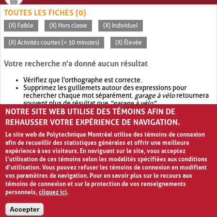
TOUTES LES FICHES (0)
(X) Faible
(X) Hors classe
(X) Individuel
(X) Activités courtes (< 30 minutes)
(X) Élevée
Votre recherche n'a donné aucun résultat
Vérifiez que l'orthographe est correcte.
Supprimez les guillemets autour des expressions pour
rechercher chaque mot séparément.
garage à vélo
retournera
souvent plus de résultat que
"garage à vélo"
.
NOTRE SITE WEB UTILISE DES TÉMOINS AFIN DE
Envisagez d'élargir votre recherche avec
OR
.
garage OR vélo
retournera souvent plus de résultat que
garage à vélo
.
REHAUSSER VOTRE EXPÉRIENCE DE NAVIGATION.
Le site web de Polytechnique Montréal utilise des témoins de connexion
afin de recueillir des statistiques générales et offrir une meilleure
expérience à ses visiteurs. En naviguant sur le site, vous acceptez
l’utilisation de ces témoins selon les modalités spécifiées aux conditions
d’utilisation. Vous pouvez refuser les témoins de connexion en modifiant
vos paramètres de navigation. Pour en savoir plus sur le recours aux
témoins de connexion et sur la protection de vos renseignements
personnels,
cliquez ici
.
Avis de confidentialité et conditions d’utilisation
Accepter