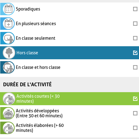
Sporadiques
En plusieurs séances
En classe seulement
Hors classe
En classe et hors classe
DURÉE DE L'ACTIVITÉ
Activités courtes (< 30
minutes)
Activités développées
(Entre 30 et 60 minutes)
Activités élaborées (> 60
minutes)