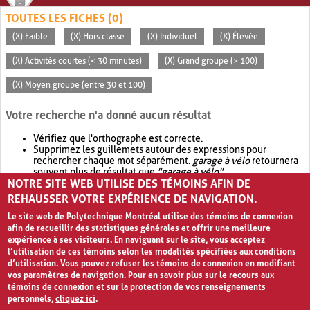
TOUTES LES FICHES (0)
(X) Faible
(X) Hors classe
(X) Individuel
(X) Élevée
(X) Activités courtes (< 30 minutes)
(X) Grand groupe (> 100)
(X) Moyen groupe (entre 30 et 100)
Votre recherche n'a donné aucun résultat
Vérifiez que l'orthographe est correcte.
Supprimez les guillemets autour des expressions pour
rechercher chaque mot séparément.
garage à vélo
retournera
souvent plus de résultat que
"garage à vélo"
.
NOTRE SITE WEB UTILISE DES TÉMOINS AFIN DE
Envisagez d'élargir votre recherche avec
OR
.
garage OR vélo
retournera souvent plus de résultat que
garage à vélo
.
REHAUSSER VOTRE EXPÉRIENCE DE NAVIGATION.
Le site web de Polytechnique Montréal utilise des témoins de connexion
afin de recueillir des statistiques générales et offrir une meilleure
expérience à ses visiteurs. En naviguant sur le site, vous acceptez
l’utilisation de ces témoins selon les modalités spécifiées aux conditions
d’utilisation. Vous pouvez refuser les témoins de connexion en modifiant
vos paramètres de navigation. Pour en savoir plus sur le recours aux
témoins de connexion et sur la protection de vos renseignements
personnels,
cliquez ici
.
Avis de confidentialité et conditions d’utilisation