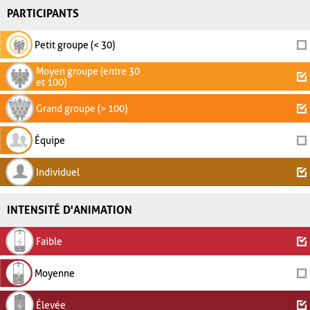
PARTICIPANTS
Petit groupe (< 30)
Moyen groupe (entre 30
et 100)
Grand groupe (> 100)
Équipe
Individuel
INTENSITÉ D'ANIMATION
Faible
Moyenne
Élevée