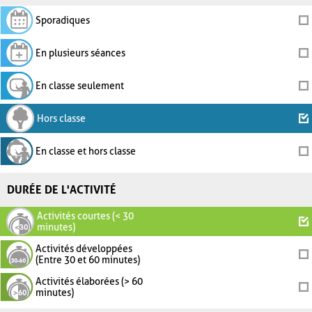
Sporadiques
En plusieurs séances
En classe seulement
Hors classe
En classe et hors classe
DURÉE DE L'ACTIVITÉ
Activités courtes (< 30
minutes)
Activités développées
(Entre 30 et 60 minutes)
Activités élaborées (> 60
minutes)