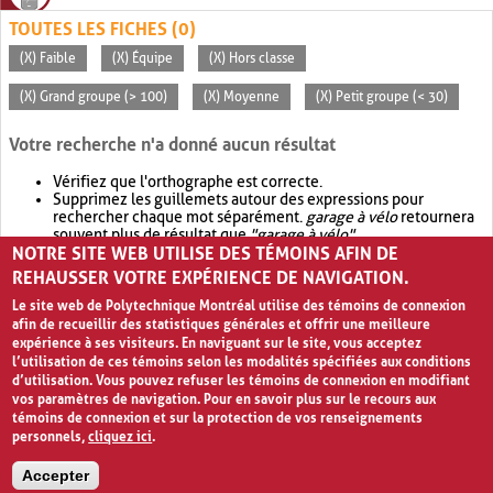
TOUTES LES FICHES (0)
(X) Faible
(X) Équipe
(X) Hors classe
(X) Grand groupe (> 100)
(X) Moyenne
(X) Petit groupe (< 30)
Votre recherche n'a donné aucun résultat
Vérifiez que l'orthographe est correcte.
Supprimez les guillemets autour des expressions pour
rechercher chaque mot séparément.
garage à vélo
retournera
souvent plus de résultat que
"garage à vélo"
.
NOTRE SITE WEB UTILISE DES TÉMOINS AFIN DE
Envisagez d'élargir votre recherche avec
OR
.
garage OR vélo
retournera souvent plus de résultat que
garage à vélo
.
REHAUSSER VOTRE EXPÉRIENCE DE NAVIGATION.
Le site web de Polytechnique Montréal utilise des témoins de connexion
afin de recueillir des statistiques générales et offrir une meilleure
expérience à ses visiteurs. En naviguant sur le site, vous acceptez
l’utilisation de ces témoins selon les modalités spécifiées aux conditions
d’utilisation. Vous pouvez refuser les témoins de connexion en modifiant
vos paramètres de navigation. Pour en savoir plus sur le recours aux
témoins de connexion et sur la protection de vos renseignements
personnels,
cliquez ici
.
Avis de confidentialité et conditions d’utilisation
Accepter