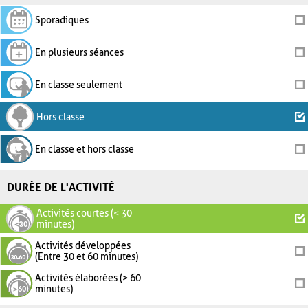
Sporadiques
En plusieurs séances
En classe seulement
Hors classe
En classe et hors classe
DURÉE DE L'ACTIVITÉ
Activités courtes (< 30
minutes)
Activités développées
(Entre 30 et 60 minutes)
Activités élaborées (> 60
minutes)