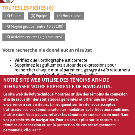
TOUTES LES FICHES (0)
(X) Faible
(X) Équipe
(X) Hors classe
(X) Moyen groupe (entre 30 et 100)
(X) Activités courtes (< 30 minutes)
Votre recherche n'a donné aucun résultat
Vérifiez que l'orthographe est correcte.
Supprimez les guillemets autour des expressions pour
rechercher chaque mot séparément.
garage à vélo
retournera
souvent plus de résultat que
"garage à vélo"
.
NOTRE SITE WEB UTILISE DES TÉMOINS AFIN DE
Envisagez d'élargir votre recherche avec
OR
.
garage OR vélo
retournera souvent plus de résultat que
garage à vélo
.
REHAUSSER VOTRE EXPÉRIENCE DE NAVIGATION.
Le site web de Polytechnique Montréal utilise des témoins de connexion
afin de recueillir des statistiques générales et offrir une meilleure
expérience à ses visiteurs. En naviguant sur le site, vous acceptez
l’utilisation de ces témoins selon les modalités spécifiées aux conditions
d’utilisation. Vous pouvez refuser les témoins de connexion en modifiant
vos paramètres de navigation. Pour en savoir plus sur le recours aux
témoins de connexion et sur la protection de vos renseignements
personnels,
cliquez ici
.
Avis de confidentialité et conditions d’utilisation