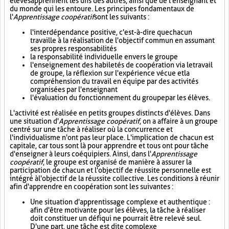
élèves apprennent les uns des autres, ainsi que de l'enseignant et
du monde qui les entoure. Les principes fondamentaux de
l'
Apprentissage coopératif
sont les suivants :
l'interdépendance positive, c'est-à-dire que chacun
travaille à la réalisation de l'objectif commun en assumant
ses propres responsabilités
la responsabilité individuelle envers le groupe
l'enseignement des habiletés de coopération via le travail
de groupe, la réflexion sur l'expérience vécue et la
compréhension du travail en équipe par des activités
organisées par l'enseignant
l'évaluation du fonctionnement du groupe par les élèves.
L'activité est réalisée en petits groupes distincts d'élèves. Dans
une situation d'
Apprentissage coopératif
, on a affaire à un groupe
centré sur une tâche à réaliser où la concurrence et
l'individualisme n'ont pas leur place. L'implication de chacun est
capitale, car tous sont là pour apprendre et tous ont pour tâche
d'enseigner à leurs coéquipiers. Ainsi, dans l'
Apprentissage
coopératif
, le groupe est organisé de manière à assurer la
participation de chacun et l'objectif de réussite personnelle est
intégré à l'objectif de la réussite collective. Les conditions à réunir
afin d'apprendre en coopération sont les suivantes :
Une situation d'apprentissage complexe et authentique :
afin d'être motivante pour les élèves, la tâche à réaliser
doit constituer un défi qui ne pourrait être relevé seul.
D'une part, une tâche est dite complexe