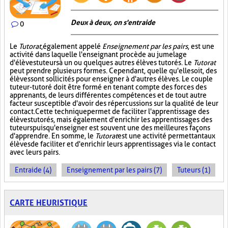
Deux à deux, on s'entraide
0
Le
Tutorat
, également appelé
Enseignement par les pairs
, est une
activité dans laquelle l'enseignant procède au jumelage
d'élèves tuteurs à un ou quelques autres élèves tutorés. Le
Tutorat
peut prendre plusieurs formes. Cependant, quelle qu'elle soit, des
élèves sont sollicités pour enseigner à d'autres élèves. Le couple
tuteur-tutoré doit être formé en tenant compte des forces des
apprenants, de leurs différentes compétences et de tout autre
facteur susceptible d'avoir des répercussions sur la qualité de leur
contact. Cette technique permet de faciliter l'apprentissage des
élèves tutorés, mais également d'enrichir les apprentissages des
tuteurs puisqu'enseigner est souvent une des meilleures façons
d'apprendre. En somme, le
Tutorat
est une activité permettant aux
élèves de faciliter et d'enrichir leurs apprentissages via le contact
avec leurs pairs.
Entraide (4)
Enseignement par les pairs (7)
Tuteurs (1)
CARTE HEURISTIQUE