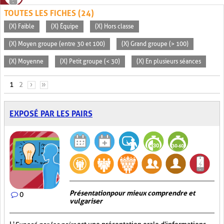
TOUTES LES FICHES (24)
(X) Faible
(X) Équipe
(X) Hors classe
(X) Moyen groupe (entre 30 et 100)
(X) Grand groupe (> 100)
(X) Moyenne
(X) Petit groupe (< 30)
(X) En plusieurs séances
PAGES
1
2
›
»
EXPOSÉ PAR LES PAIRS
Présentation pour mieux comprendre et
0
vulgariser