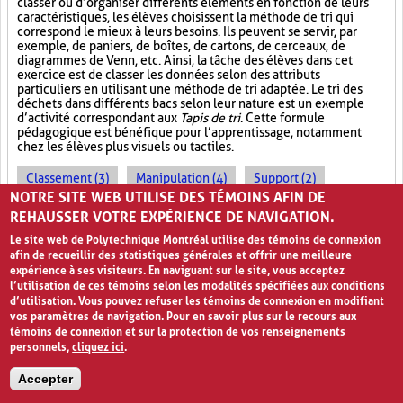
classer ou d’organiser différents éléments en fonction de leurs
caractéristiques, les élèves choisissent la méthode de tri qui
correspond le mieux à leurs besoins. Ils peuvent se servir, par
exemple, de paniers, de boîtes, de cartons, de cerceaux, de
diagrammes de Venn, etc. Ainsi, la tâche des élèves dans cet
exercice est de classer les données selon des attributs
particuliers en utilisant une méthode de tri adaptée. Le tri des
déchets dans différents bacs selon leur nature est un exemple
d’activité correspondant aux
Tapis de tri
. Cette formule
pédagogique est bénéfique pour l’apprentissage, notamment
chez les élèves plus visuels ou tactiles.
Classement (3)
Manipulation (4)
Support (2)
NOTRE SITE WEB UTILISE DES TÉMOINS AFIN DE
REHAUSSER VOTRE EXPÉRIENCE DE NAVIGATION.
PAGES
Le site web de Polytechnique Montréal utilise des témoins de connexion
1
2
›
»
afin de recueillir des statistiques générales et offrir une meilleure
expérience à ses visiteurs. En naviguant sur le site, vous acceptez
l’utilisation de ces témoins selon les modalités spécifiées aux conditions
d’utilisation. Vous pouvez refuser les témoins de connexion en modifiant
vos paramètres de navigation. Pour en savoir plus sur le recours aux
témoins de connexion et sur la protection de vos renseignements
personnels,
cliquez ici
.
Accepter
Avis de confidentialité et conditions d’utilisation