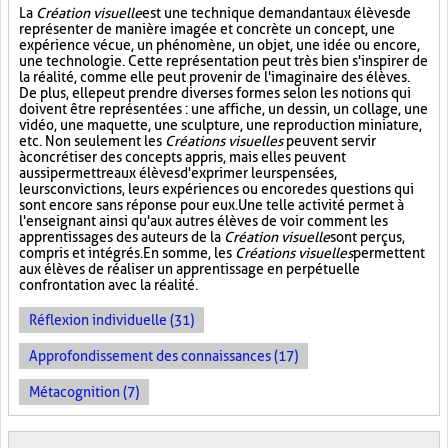
La
Création visuelle
est une technique demandant aux élèves de
représenter de manière imagée et concrète un concept, une
expérience vécue, un phénomène, un objet, une idée ou encore,
une technologie. Cette représentation peut très bien s'inspirer de
la réalité, comme elle peut provenir de l'imaginaire des élèves.
De plus, elle peut prendre diverses formes selon les notions qui
doivent être représentées : une affiche, un dessin, un collage, une
vidéo, une maquette, une sculpture, une reproduction miniature,
etc. Non seulement les
Créations visuelles
peuvent servir
à concrétiser des concepts appris, mais elles peuvent
aussi permettre aux élèves d'exprimer leurs pensées,
leurs convictions, leurs expériences ou encore des questions qui
sont encore sans réponse pour eux. Une telle activité permet à
l'enseignant ainsi qu'aux autres élèves de voir comment les
apprentissages des auteurs de la
Création visuelle
sont perçus,
compris et intégrés. En somme, les
Créations visuelles
permettent
aux élèves de réaliser un apprentissage en perpétuelle
confrontation avec la réalité.
Réflexion individuelle (31)
Approfondissement des connaissances (17)
Métacognition (7)