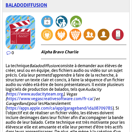
BALADODIFFUSION
Alpha Bravo Charlie
0
La technique
Baladodiffusion
consiste à demander aux élèves de
créer, seul ou en équipe, des fichiers audio ou vidéo sur un sujet
précis. Cela leur permet d'apprendre à faire de la recherche, à
structurer un texte clair et concis, à faire la séquence d'un fichier
audio ou vidéo et à être de bons présentateurs. Il existe plusieurs
logiciels de production de balados, tels que
Audacity
(
https://www.audacityteam.org
), Vegas
(
https://www.vegascreativesoftware.com/fr-ca/
) et
GarageBand,
pour les
Mac
seulement
(
https://apps.apple.com/ca/app/garageband/id408709785
). Si
l'objectif est de réaliser un fichier vidéo, les élèves doivent
inclure des images dans leur fichier afin d'accompagner la bande
audio de leur balado. Cette technique est très motivante pour les
élèves car elle est amusante et elle leur permet d'être très actifs
dans leurs apprentissages. De plus, elle mène à la création d'un