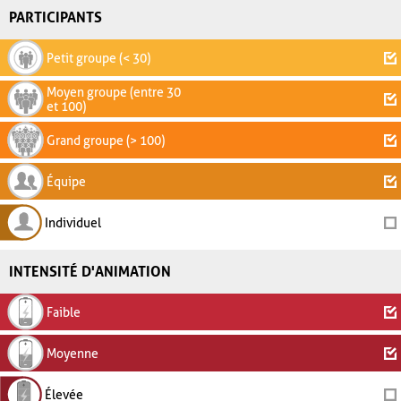
PARTICIPANTS
Petit groupe (< 30)
Moyen groupe (entre 30
et 100)
Grand groupe (> 100)
Équipe
Individuel
INTENSITÉ D'ANIMATION
Faible
Moyenne
Élevée