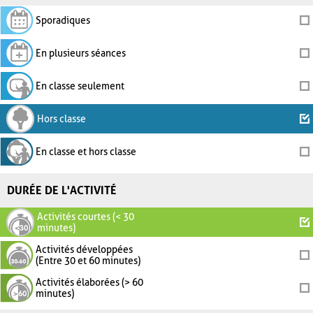
Sporadiques
En plusieurs séances
En classe seulement
Hors classe
En classe et hors classe
DURÉE DE L'ACTIVITÉ
Activités courtes (< 30
minutes)
Activités développées
(Entre 30 et 60 minutes)
Activités élaborées (> 60
minutes)