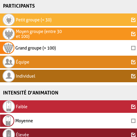
PARTICIPANTS
Petit groupe (< 30)
Moyen groupe (entre 30
et 100)
Grand groupe (> 100)
Équipe
Individuel
INTENSITÉ D'ANIMATION
Faible
Moyenne
Élevée