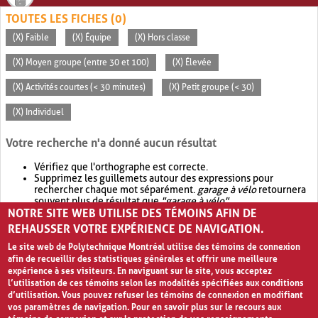
TOUTES LES FICHES (0)
(X) Faible
(X) Équipe
(X) Hors classe
(X) Moyen groupe (entre 30 et 100)
(X) Élevée
(X) Activités courtes (< 30 minutes)
(X) Petit groupe (< 30)
(X) Individuel
Votre recherche n'a donné aucun résultat
Vérifiez que l'orthographe est correcte.
Supprimez les guillemets autour des expressions pour
rechercher chaque mot séparément.
garage à vélo
retournera
souvent plus de résultat que
"garage à vélo"
.
NOTRE SITE WEB UTILISE DES TÉMOINS AFIN DE
Envisagez d'élargir votre recherche avec
OR
.
garage OR vélo
retournera souvent plus de résultat que
garage à vélo
.
REHAUSSER VOTRE EXPÉRIENCE DE NAVIGATION.
Le site web de Polytechnique Montréal utilise des témoins de connexion
afin de recueillir des statistiques générales et offrir une meilleure
expérience à ses visiteurs. En naviguant sur le site, vous acceptez
l’utilisation de ces témoins selon les modalités spécifiées aux conditions
d’utilisation. Vous pouvez refuser les témoins de connexion en modifiant
vos paramètres de navigation. Pour en savoir plus sur le recours aux