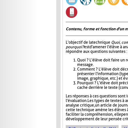
Contenu, forme et fonction d'un 
L'objectif de la technique
Quoi, co
pourquoi?
est d'amener l'élève à an
répondre aux questions suivantes :
Quoi ? L'élève doit faire un
message.
Comment ? L'élève doit décri
présenter l'information (type
image, graphique, etc.) et éva
Pourquoi ? L'élève doit précis
cache derrière le texte (conva
Les réponses à ces questions sont in
l'évaluation. Les types de textes à a
analyse critique, un article de jour
cette technique amène les élèves à
faciliter la compréhension, elle pe
développement de leur pensée crit