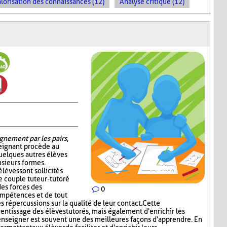
lorisation des connaissances (12)
Analyse critique (12)
gnement par les pairs
,
seignant procède au
quelques autres élèves
sieurs formes.
élèves sont sollicités
e couple tuteur-tutoré
es forces des
0
ompétences et de tout
s répercussions sur la qualité de leur contact. Cette
rentissage des élèves tutorés, mais également d'enrichir les
enseigner est souvent une des meilleures façons d'apprendre. En