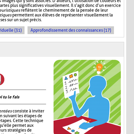
mages qui y sont associés. D’ailleurs, l’utilisation de couleurs et
artes plus significatives visuellement. Il s’agit donc d’un exercice
euristiques
reflètent le cheminement de la pensée de leur
stiques
permettent aux élèves de représenter visuellement la
es sur un sujet précis.
iduelle (31)
Approfondissement des connaissances (17)
tu le fais
entées
consiste à inviter
n suivant les étapes de
étapes. Cette technique
qu'elle permet aux
urs stratégies de