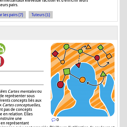
ermettant aux élèves de faciliter et d'enrichir leurs
eurs pairs.
les pairs (7)
Tuteurs (1)
elées
Cartes mentales
ou
 de représenter sous
érents concepts liés aux
ux
Cartes conceptuelles
,
t pas de concepts
 en relation. Elles
nstruire une
0
 en représentant