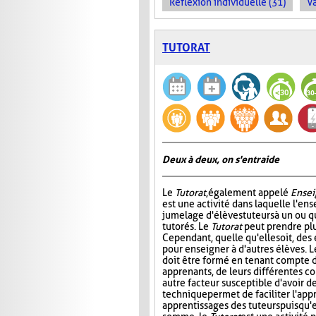
Réflexion individuelle (31)
Va
TUTORAT
Deux à deux, on s'entraide
Le
Tutorat
, également appelé
Ensei
est une activité dans laquelle l'en
jumelage d'élèves tuteurs à un ou 
tutorés. Le
Tutorat
peut prendre plu
Cependant, quelle qu'elle soit, des 
pour enseigner à d'autres élèves. L
doit être formé en tenant compte d
apprenants, de leurs différentes c
autre facteur susceptible d'avoir de
technique permet de faciliter l'app
apprentissages des tuteurs puisqu'