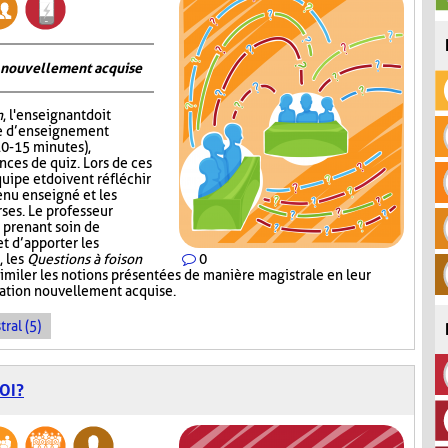
on nouvellement acquise
n
, l'enseignant doit
me d’enseignement
10-15 minutes),
nces de quiz. Lors de ces
quipe et doivent réfléchir
enu enseigné et les
ses. Le professeur
 prenant soin de
 d’apporter les
, les
Questions à foison
0
imiler les notions présentées de manière magistrale en leur
rmation nouvellement acquise.
ral (5)
OI?