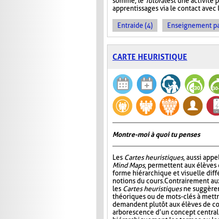
somme, le
Tutorat
est une activité p
apprentissages via le contact avec l
Entraide (4)
Enseignement par 
CARTE HEURISTIQUE
Montre-moi à quoi tu penses
Les
Cartes heuristiques
, aussi app
Mind Maps
, permettent aux élèves
forme hiérarchique et visuelle diff
notions du cours. Contrairement a
les
Cartes heuristiques
ne suggèren
théoriques ou de mots-clés à mettre
demandent plutôt aux élèves de co
arborescence d’un concept central