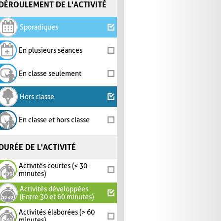
DÉROULEMENT DE L'ACTIVITÉ
Sporadiques
En plusieurs séances
En classe seulement
Hors classe
En classe et hors classe
DURÉE DE L'ACTIVITÉ
Activités courtes (< 30
minutes)
Activités développées
(Entre 30 et 60 minutes)
Activités élaborées (> 60
minutes)