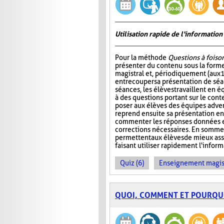
Utilisation rapide de l'informati
Pour la méthode
Questions à foiso
présenter du contenu sous la for
magistral et, périodiquement (aux 
entrecouper sa présentation de séa
séances, les élèves travaillent en é
à des questions portant sur le cont
poser aux élèves des équipes adver
reprend ensuite sa présentation en
commenter les réponses données et
corrections nécessaires. En somme
permettent aux élèves de mieux ass
faisant utiliser rapidement l'info
Quiz (6)
Enseignement magist
QUOI, COMMENT ET POURQU