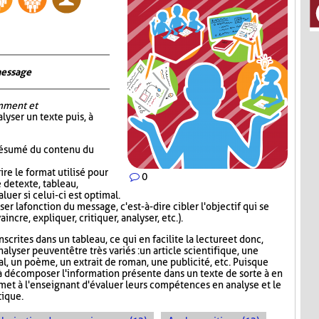
message
mment et
alyser un texte puis, à
 résumé du contenu du
re le format utilisé pour
0
 de texte, tableau,
luer si celui-ci est optimal.
er la fonction du message, c'est-à-dire cibler l'objectif qui se
incre, expliquer, critiquer, analyser, etc.).
scrites dans un tableau, ce qui en facilite la lecture et donc,
nalyser peuvent être très variés : un article scientifique, une
nal, un poème, un extrait de roman, une publicité, etc. Puisque
 décomposer l'information présente dans un texte de sorte à en
rmet à l'enseignant d'évaluer leurs compétences en analyse et le
ique.