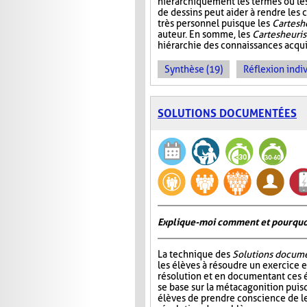
hiérarchiquement les termes ou les i
de dessins peut aider à rendre les c
très personnel puisque les
Cartes h
auteur. En somme, les
Cartes heuri
hiérarchie des connaissances acquis
Synthèse (19)
Réflexion indiv
SOLUTIONS DOCUMENTÉES
Explique-moi comment et pourquoi 
La technique des
Solutions docum
les élèves à résoudre un exercice e
résolution et en documentant ces 
se base sur la métacagonition puis
élèves de prendre conscience de le