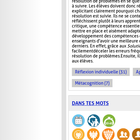
résolution de problèmes en se ques
à suivre. Les élèves doivent donc r
explicitant clairement pourquoi c
résolution est suivie. Ils ne se con
réfléchissent plutôt à leurs appren
critique, une compétence essentiel
mettre en place et aisément adaptée
développement des compétences de 
enseignants d'avoir une meilleure
derniers. En effet, grâce aux
Solut
facilement déceler les erreurs fré
résolution de problèmes. Ensuite, i
aux élèves.
Réflexion individuelle (31)
A
Métacognition (7)
DANS TES MOTS