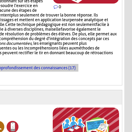
tionnant sur les étapes
ésoudre l'exercice en
0
hacune des étapes de
tentent plus seulement de trouver la bonne réponse. Ils
tissages et mettent en application leur pensée analytique et
le. Cette technique pédagogique est non seulement facile à
 à diverses disciplines, mais elle favorise également le
résolution de problèmes des élèves. De plus, elle permet aux
 compréhension du degré d'intégration des concepts par ces
ions documentées
, les enseignants peuvent plus
quentes ou les incompréhensions liées aux méthodes de
ls peuvent rectifier le tir en donnant beaucoup de rétroactions
pprofondissement des connaissances (17)