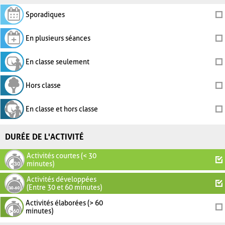
Sporadiques
En plusieurs séances
En classe seulement
Hors classe
En classe et hors classe
DURÉE DE L'ACTIVITÉ
Activités courtes (< 30
minutes)
Activités développées
(Entre 30 et 60 minutes)
Activités élaborées (> 60
minutes)