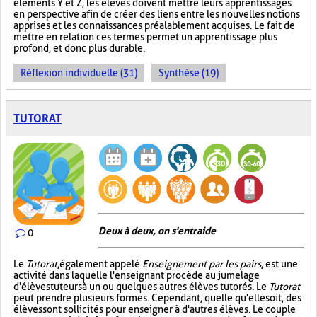
éléments Y et Z, les élèves doivent mettre leurs apprentissages
en perspective afin de créer des liens entre les nouvelles notions
apprises et les connaissances préalablement acquises. Le fait de
mettre en relation ces termes permet un apprentissage plus
profond, et donc plus durable.
Réflexion individuelle (31)
Synthèse (19)
TUTORAT
Deux à deux, on s'entraide
0
Le
Tutorat
, également appelé
Enseignement par les pairs
, est une
activité dans laquelle l'enseignant procède au jumelage
d'élèves tuteurs à un ou quelques autres élèves tutorés. Le
Tutorat
peut prendre plusieurs formes. Cependant, quelle qu'elle soit, des
élèves sont sollicités pour enseigner à d'autres élèves. Le couple