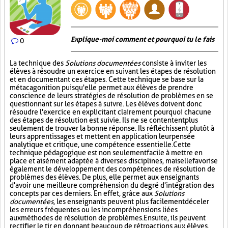
Explique-moi comment et pourquoi tu le fais
0
La technique des
Solutions documentées
consiste à inviter les
élèves à résoudre un exercice en suivant les étapes de résolution
et en documentant ces étapes. Cette technique se base sur la
métacagonition puisqu'elle permet aux élèves de prendre
conscience de leurs stratégies de résolution de problèmes en se
questionnant sur les étapes à suivre. Les élèves doivent donc
résoudre l'exercice en explicitant clairement pourquoi chacune
des étapes de résolution est suivie. Ils ne se contentent plus
seulement de trouver la bonne réponse. Ils réfléchissent plutôt à
leurs apprentissages et mettent en application leur pensée
analytique et critique, une compétence essentielle. Cette
technique pédagogique est non seulement facile à mettre en
place et aisément adaptée à diverses disciplines, mais elle favorise
également le développement des compétences de résolution de
problèmes des élèves. De plus, elle permet aux enseignants
d'avoir une meilleure compréhension du degré d'intégration des
concepts par ces derniers. En effet, grâce aux
Solutions
documentées
, les enseignants peuvent plus facilement déceler
les erreurs fréquentes ou les incompréhensions liées
aux méthodes de résolution de problèmes. Ensuite, ils peuvent
rectifier le tir en donnant beaucoup de rétroactions aux élèves.