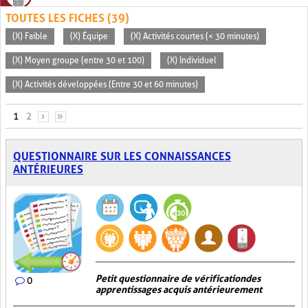
TOUTES LES FICHES (39)
(X) Faible
(X) Équipe
(X) Activités courtes (< 30 minutes)
(X) Moyen groupe (entre 30 et 100)
(X) Individuel
(X) Activités développées (Entre 30 et 60 minutes)
PAGES
1
2
›
»
QUESTIONNAIRE SUR LES CONNAISSANCES
ANTÉRIEURES
Petit questionnaire de vérification des
0
apprentissages acquis antérieurement