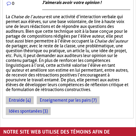
J'aimerais avoir votre opinion !
0
La
Chaise de l’auteur
est une activité d’interaction verbale qui
permet aux élèves, sur une base volontaire, de lire à haute voix
une de leurs rédactions et de répondre aux questions des
auditeurs. Bien que cette technique soit à la base conçue pour le
partage de compositions rédigées par l’élève auteur, elle peut
tout aussi bien permettre à l’élève occupant la
Chaise de l’auteur
de partager, avec le reste de la classe, une problématique, une
question théorique ou pratique, un article lu, une idée de projet,
etc. Puis, il peut demander aux auditeurs leur opinion sur le
contenu partagé. En plus de renforcer les compétences
linguistiques à l’oral, cette activité valorise l’élève en tant
qu’auteur et améliore son estime en lui permettant, entre autres,
de recevoir des rétroactions positives l’encourageant à
poursuivre le travail entamé. De plus, elle permet aux autres
élèves de développer leurs compétences de réflexion critique et
de formulation de rétroactions constructives.
Entraide (4)
Enseignement par les pairs (7)
Idées spontanées (3)
PAGES
NOTRE SITE WEB UTILISE DES TÉMOINS AFIN DE
1
2
›
»