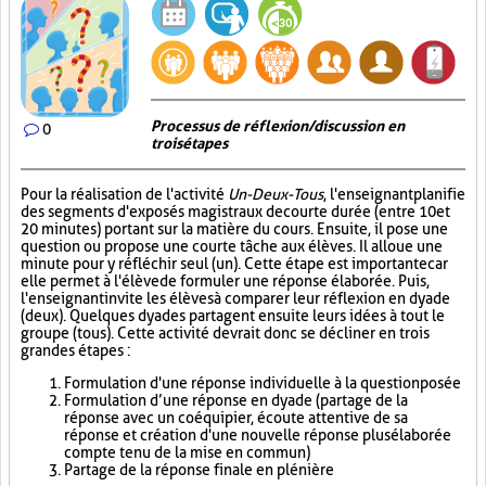
Processus de réflexion/discussion en
0
trois étapes
Pour la réalisation de l'activité
Un-Deux-Tous
, l'enseignant planifie
des segments d'exposés magistraux de courte durée (entre 10 et
20 minutes) portant sur la matière du cours. Ensuite, il pose une
question ou propose une courte tâche aux élèves. Il alloue une
minute pour y réfléchir seul (un). Cette étape est importante car
elle permet à l'élève de formuler une réponse élaborée. Puis,
l'enseignant invite les élèves à comparer leur réflexion en dyade
(deux). Quelques dyades partagent ensuite leurs idées à tout le
groupe (tous). Cette activité devrait donc se décliner en trois
grandes étapes :
Formulation d'une réponse individuelle à la question posée
Formulation d’une réponse en dyade (partage de la
réponse avec un coéquipier, écoute attentive de sa
réponse et création d'une nouvelle réponse plus élaborée
compte tenu de la mise en commun)
Partage de la réponse finale en plénière