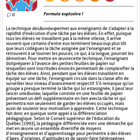
Formule explosive !
0
La technique des
Bombes
permet aux enseignants de s'adapter à la
rapidité d'exécution d'une tâche par les élèves. En effet, puisque
tous les élèves ne travaillent pas à la même vitesse, il arrive
souvent que certains d'entre eux terminent beaucoup plus tôt
que leurs collègues la tâche assignée par l'enseignant et se
retrouvent à se tourner les pouces, ce qui, à la longue, pourrait les
démotiver. Pour mettre en œuvre cette technique, l'enseignant
doit préparer à l'avance des petites feuilles de papier sur
lesquelles sont inscrits des énoncés permettant de complexifier la
tâche des élèves. Ainsi, pendant que les élèves travaillent en
équipe sur une tâche, l'enseignant circule dans la classe afin de
surveiller leur niveau d'avancement respectif. S'il remarque qu'un
groupe a presque terminé la tâche qui lui est assignée, il peut leur
lancer une
Bombe
, laquelle consiste en une feuille de papier
présentant un défi supplémentaire en lien avec la tâche et qui
permettra non seulement de garder les élèves occupés, mais
aussi de soutenir leur motivation à apprendre. Cette technique
fait donc en quelque sorte appel à la différenciation
pédagogique. Selon le Conseil supérieur de l'éducation du
Québec (1993), la pédagogie différenciée est « une démarche qui
met en œuvre un ensemble diversifié de moyens
d’enseignement et d’apprentissage pour permettre à des élèves
d’âges, d’origines, d’aptitudes et de savoir-faire hétérogènes