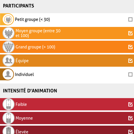
PARTICIPANTS
Petit groupe (< 30)
Moyen groupe (entre 30
et 100)
Grand groupe (> 100)
Équipe
Individuel
INTENSITÉ D'ANIMATION
Faible
Moyenne
Élevée