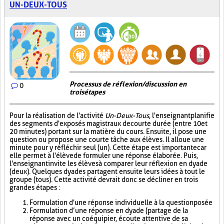
UN-DEUX-TOUS
Processus de réflexion/discussion en
0
trois étapes
Pour la réalisation de l'activité
Un-Deux-Tous
, l'enseignant planifie
des segments d'exposés magistraux de courte durée (entre 10 et
20 minutes) portant sur la matière du cours. Ensuite, il pose une
question ou propose une courte tâche aux élèves. Il alloue une
minute pour y réfléchir seul (un). Cette étape est importante car
elle permet à l'élève de formuler une réponse élaborée. Puis,
l'enseignant invite les élèves à comparer leur réflexion en dyade
(deux). Quelques dyades partagent ensuite leurs idées à tout le
groupe (tous). Cette activité devrait donc se décliner en trois
grandes étapes :
Formulation d'une réponse individuelle à la question posée
Formulation d’une réponse en dyade (partage de la
réponse avec un coéquipier, écoute attentive de sa