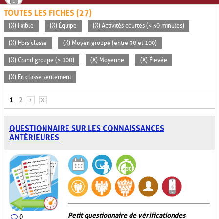
TOUTES LES FICHES (27)
(X) Faible
(X) Équipe
(X) Activités courtes (< 30 minutes)
(X) Hors classe
(X) Moyen groupe (entre 30 et 100)
(X) Grand groupe (> 100)
(X) Moyenne
(X) Élevée
(X) En classe seulement
PAGES
1
2
›
»
QUESTIONNAIRE SUR LES CONNAISSANCES
ANTÉRIEURES
Petit questionnaire de vérification des
0