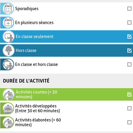
Sporadiques
En plusieurs séances
En classe seulement
Hors classe
En classe et hors classe
DURÉE DE L'ACTIVITÉ
Activités courtes (< 30
minutes)
Activités développées
(Entre 30 et 60 minutes)
Activités élaborées (> 60
minutes)