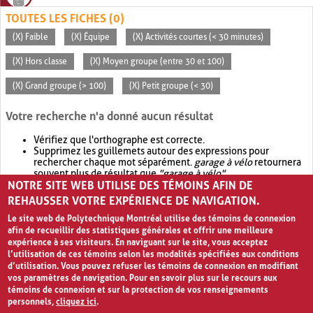
TOUTES LES FICHES (0)
(X) Faible
(X) Équipe
(X) Activités courtes (< 30 minutes)
(X) Hors classe
(X) Moyen groupe (entre 30 et 100)
(X) Grand groupe (> 100)
(X) Petit groupe (< 30)
Votre recherche n'a donné aucun résultat
Vérifiez que l'orthographe est correcte.
Supprimez les guillemets autour des expressions pour
rechercher chaque mot séparément.
garage à vélo
retournera
souvent plus de résultat que
"garage à vélo"
.
NOTRE SITE WEB UTILISE DES TÉMOINS AFIN DE
Envisagez d'élargir votre recherche avec
OR
.
garage OR vélo
retournera souvent plus de résultat que
garage à vélo
.
REHAUSSER VOTRE EXPÉRIENCE DE NAVIGATION.
Le site web de Polytechnique Montréal utilise des témoins de connexion
afin de recueillir des statistiques générales et offrir une meilleure
expérience à ses visiteurs. En naviguant sur le site, vous acceptez
l’utilisation de ces témoins selon les modalités spécifiées aux conditions
d’utilisation. Vous pouvez refuser les témoins de connexion en modifiant
vos paramètres de navigation. Pour en savoir plus sur le recours aux
témoins de connexion et sur la protection de vos renseignements
personnels,
cliquez ici
.
Avis de confidentialité et conditions d’utilisation