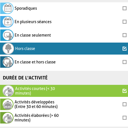
Sporadiques
En plusieurs séances
En classe seulement
Hors classe
En classe et hors classe
DURÉE DE L'ACTIVITÉ
Activités courtes (< 30
minutes)
Activités développées
(Entre 30 et 60 minutes)
Activités élaborées (> 60
minutes)