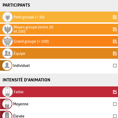
PARTICIPANTS
Petit groupe (< 30)
Moyen groupe (entre 30
et 100)
Grand groupe (> 100)
Équipe
Individuel
INTENSITÉ D'ANIMATION
Faible
Moyenne
Élevée