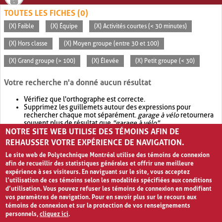
TOUTES LES FICHES (0)
(X) Faible
(X) Équipe
(X) Activités courtes (< 30 minutes)
(X) Hors classe
(X) Moyen groupe (entre 30 et 100)
(X) Grand groupe (> 100)
(X) Élevée
(X) Petit groupe (< 30)
Votre recherche n'a donné aucun résultat
Vérifiez que l'orthographe est correcte.
Supprimez les guillemets autour des expressions pour
rechercher chaque mot séparément.
garage à vélo
retournera
souvent plus de résultat que
"garage à vélo"
.
NOTRE SITE WEB UTILISE DES TÉMOINS AFIN DE
Envisagez d'élargir votre recherche avec
OR
.
garage OR vélo
retournera souvent plus de résultat que
garage à vélo
.
REHAUSSER VOTRE EXPÉRIENCE DE NAVIGATION.
Le site web de Polytechnique Montréal utilise des témoins de connexion
afin de recueillir des statistiques générales et offrir une meilleure
expérience à ses visiteurs. En naviguant sur le site, vous acceptez
l’utilisation de ces témoins selon les modalités spécifiées aux conditions
d’utilisation. Vous pouvez refuser les témoins de connexion en modifiant
vos paramètres de navigation. Pour en savoir plus sur le recours aux
témoins de connexion et sur la protection de vos renseignements
personnels,
cliquez ici
.
Avis de confidentialité et conditions d’utilisation