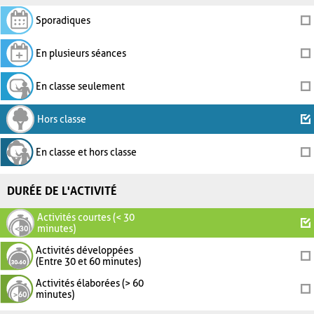
Sporadiques
En plusieurs séances
En classe seulement
Hors classe
En classe et hors classe
DURÉE DE L'ACTIVITÉ
Activités courtes (< 30
minutes)
Activités développées
(Entre 30 et 60 minutes)
Activités élaborées (> 60
minutes)