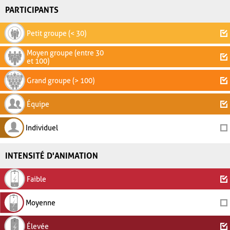
PARTICIPANTS
Petit groupe (< 30)
Moyen groupe (entre 30
et 100)
Grand groupe (> 100)
Équipe
Individuel
INTENSITÉ D'ANIMATION
Faible
Moyenne
Élevée