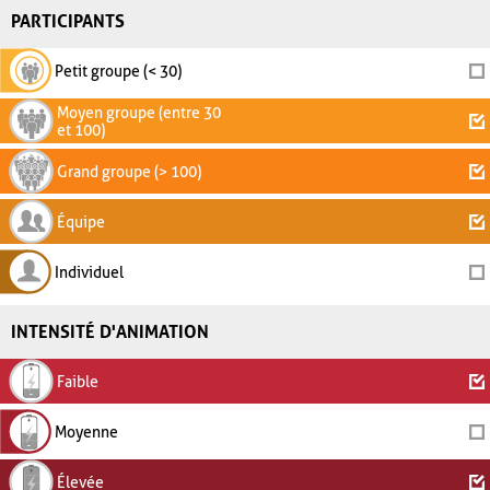
PARTICIPANTS
Petit groupe (< 30)
Moyen groupe (entre 30
et 100)
Grand groupe (> 100)
Équipe
Individuel
INTENSITÉ D'ANIMATION
Faible
Moyenne
Élevée