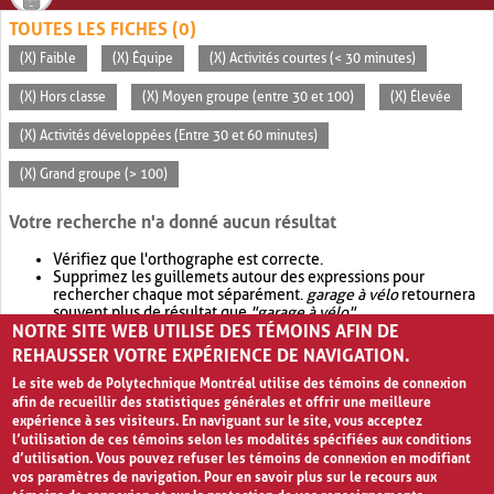
TOUTES LES FICHES (0)
(X) Faible
(X) Équipe
(X) Activités courtes (< 30 minutes)
(X) Hors classe
(X) Moyen groupe (entre 30 et 100)
(X) Élevée
(X) Activités développées (Entre 30 et 60 minutes)
(X) Grand groupe (> 100)
Votre recherche n'a donné aucun résultat
Vérifiez que l'orthographe est correcte.
Supprimez les guillemets autour des expressions pour
rechercher chaque mot séparément.
garage à vélo
retournera
souvent plus de résultat que
"garage à vélo"
.
NOTRE SITE WEB UTILISE DES TÉMOINS AFIN DE
Envisagez d'élargir votre recherche avec
OR
.
garage OR vélo
retournera souvent plus de résultat que
garage à vélo
.
REHAUSSER VOTRE EXPÉRIENCE DE NAVIGATION.
Le site web de Polytechnique Montréal utilise des témoins de connexion
afin de recueillir des statistiques générales et offrir une meilleure
expérience à ses visiteurs. En naviguant sur le site, vous acceptez
l’utilisation de ces témoins selon les modalités spécifiées aux conditions
d’utilisation. Vous pouvez refuser les témoins de connexion en modifiant
vos paramètres de navigation. Pour en savoir plus sur le recours aux