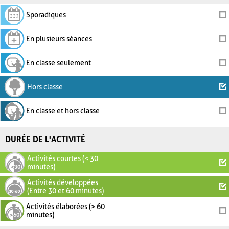
Sporadiques
En plusieurs séances
En classe seulement
Hors classe
En classe et hors classe
DURÉE DE L'ACTIVITÉ
Activités courtes (< 30
minutes)
Activités développées
(Entre 30 et 60 minutes)
Activités élaborées (> 60
minutes)