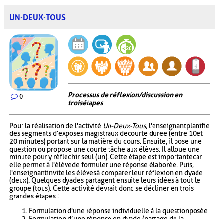
UN-DEUX-TOUS
Processus de réflexion/discussion en
0
trois étapes
Pour la réalisation de l'activité
Un-Deux-Tous
, l'enseignant planifie
des segments d'exposés magistraux de courte durée (entre 10 et
20 minutes) portant sur la matière du cours. Ensuite, il pose une
question ou propose une courte tâche aux élèves. Il alloue une
minute pour y réfléchir seul (un). Cette étape est importante car
elle permet à l'élève de formuler une réponse élaborée. Puis,
l'enseignant invite les élèves à comparer leur réflexion en dyade
(deux). Quelques dyades partagent ensuite leurs idées à tout le
groupe (tous). Cette activité devrait donc se décliner en trois
grandes étapes :
Formulation d'une réponse individuelle à la question posée
Formulation d’une réponse en dyade (partage de la