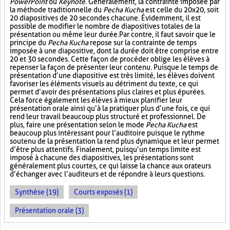
PowerPoint
ou
Keynote
. Généralement, la contrainte imposée par
la méthode traditionnelle du
Pecha Kucha
est celle du 20x20, soit
20 diapositives de 20 secondes chacune. Évidemment, il est
possible de modifier le nombre de diapositives totales de la
présentation ou même leur durée. Par contre, il faut savoir que le
principe du
Pecha Kucha
repose sur la contrainte de temps
imposée à une diapositive, dont la durée doit être comprise entre
20 et 30 secondes. Cette façon de procéder oblige les élèves à
repenser la façon de présenter leur contenu. Puisque le temps de
présentation d’une diapositive est très limité, les élèves doivent
favoriser les éléments visuels au détriment du texte, ce qui
permet d’avoir des présentations plus claires et plus épurées.
Cela force également les élèves à mieux planifier leur
présentation orale ainsi qu’à la pratiquer plus d’une fois, ce qui
rend leur travail beaucoup plus structuré et professionnel. De
plus, faire une présentation selon le mode
Pecha Kucha
est
beaucoup plus intéressant pour l’auditoire puisque le rythme
soutenu de la présentation la rend plus dynamique et leur permet
d’être plus attentifs. Finalement, puisqu’un temps limite est
imposé à chacune des diapositives, les présentations sont
généralement plus courtes, ce qui laisse la chance aux orateurs
d’échanger avec l’auditeurs et de répondre à leurs questions.
Synthèse (19)
Courts exposés (1)
Présentation orale (3)