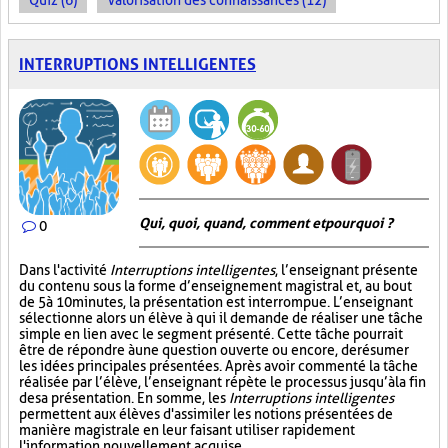
Quiz (6)
Valorisation des connaissances (12)
INTERRUPTIONS INTELLIGENTES
Qui, quoi, quand, comment et pourquoi ?
0
Dans l'activité
Interruptions intelligentes
, l’enseignant présente
du contenu sous la forme d’enseignement magistral et, au bout
de 5 à 10 minutes, la présentation est interrompue. L’enseignant
sélectionne alors un élève à qui il demande de réaliser une tâche
simple en lien avec le segment présenté. Cette tâche pourrait
être de répondre à une question ouverte ou encore, de résumer
les idées principales présentées. Après avoir commenté la tâche
réalisée par l’élève, l’enseignant répète le processus jusqu’à la fin
de sa présentation. En somme, les
Interruptions intelligentes
permettent aux élèves d'assimiler les notions présentées de
manière magistrale en leur faisant utiliser rapidement
l'information nouvellement acquise.