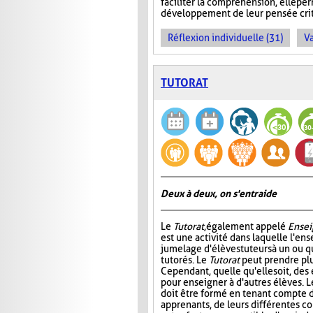
faciliter la compréhension, elle pe
développement de leur pensée crit
Réflexion individuelle (31)
Va
TUTORAT
Deux à deux, on s'entraide
Le
Tutorat
, également appelé
Ensei
est une activité dans laquelle l'en
jumelage d'élèves tuteurs à un ou 
tutorés. Le
Tutorat
peut prendre plu
Cependant, quelle qu'elle soit, des 
pour enseigner à d'autres élèves. L
doit être formé en tenant compte d
apprenants, de leurs différentes c