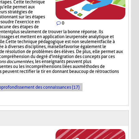
étapes. Cette technique
qu'elle permet aux
urs stratégies de
tionnant sur les étapes
ésoudre l'exercice en
0
hacune des étapes de
tentent plus seulement de trouver la bonne réponse. Ils
tissages et mettent en application leur pensée analytique et
le. Cette technique pédagogique est non seulement facile à
 à diverses disciplines, mais elle favorise également le
résolution de problèmes des élèves. De plus, elle permet aux
 compréhension du degré d'intégration des concepts par ces
ions documentées
, les enseignants peuvent plus
quentes ou les incompréhensions liées aux méthodes de
ls peuvent rectifier le tir en donnant beaucoup de rétroactions
pprofondissement des connaissances (17)