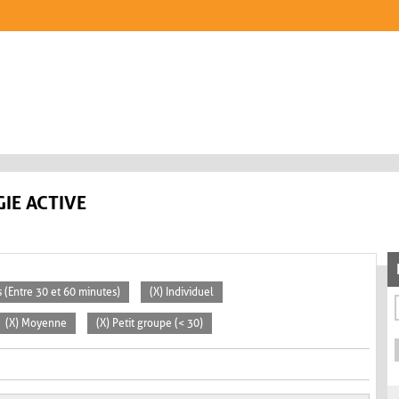
IE ACTIVE
 (Entre 30 et 60 minutes)
(X) Individuel
(X) Moyenne
(X) Petit groupe (< 30)