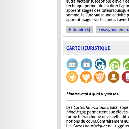
autre facteur susceptible d'avoir de
technique permet de faciliter l'app
apprentissages des tuteurs puisqu'
somme, le
Tutorat
est une activité p
apprentissages via le contact avec l
Entraide (4)
Enseignement par 
CARTE HEURISTIQUE
Montre-moi à quoi tu penses
Les
Cartes heuristiques
, aussi app
Mind Maps
, permettent aux élèves
forme hiérarchique et visuelle diff
notions du cours. Contrairement a
les
Cartes heuristiques
ne suggèren