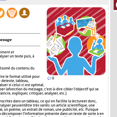
message
mment et
alyser un texte puis, à
 résumé du contenu du
re le format utilisé pour
0
 de texte, tableau,
luer si celui-ci est optimal.
er la fonction du message, c'est-à-dire cibler l'objectif qui se
incre, expliquer, critiquer, analyser, etc.).
scrites dans un tableau, ce qui en facilite la lecture et donc,
nalyser peuvent être très variés : un article scientifique, une
nal, un poème, un extrait de roman, une publicité, etc. Puisque
 décomposer l'information présente dans un texte de sorte à en