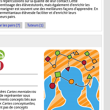
s répercussions sur la qualité de leur contact. Cette
rentissage des élèves tutorés, mais également d'enrichir les
enseigner est souvent une des meilleures façons d'apprendre. En
ermettant aux élèves de faciliter et d'enrichir leurs
eurs pairs.
les pairs (7)
Tuteurs (1)
elées
Cartes mentales
ou
 de représenter sous
érents concepts liés aux
ux
Cartes conceptuelles
,
t pas de concepts