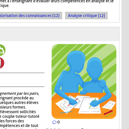
rmet à l'enseignant d'évaluer leurs compétences en analyse et le
ique.
lorisation des connaissances (12)
Analyse critique (12)
gnement par les pairs
,
seignant procède au
quelques autres élèves
sieurs formes.
élèves sont sollicités
e couple tuteur-tutoré
es forces des
0
ompétences et de tout