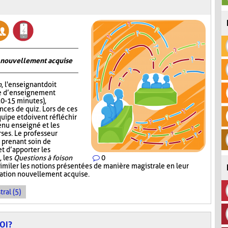
on nouvellement acquise
n
, l'enseignant doit
me d’enseignement
10-15 minutes),
nces de quiz. Lors de ces
quipe et doivent réfléchir
enu enseigné et les
ses. Le professeur
 prenant soin de
 d’apporter les
, les
Questions à foison
0
imiler les notions présentées de manière magistrale en leur
rmation nouvellement acquise.
ral (5)
OI?