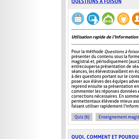
QUESTIONS À FOISON
Utilisation rapide de l'informati
Pour la méthode
Questions à foiso
présenter du contenu sous la for
magistral et, périodiquement (aux 
entrecouper sa présentation de séa
séances, les élèves travaillent en é
à des questions portant sur le cont
poser aux élèves des équipes adver
reprend ensuite sa présentation en
commenter les réponses données et
corrections nécessaires. En somme
permettent aux élèves de mieux ass
faisant utiliser rapidement l'info
Quiz (6)
Enseignement magist
QUOI, COMMENT ET POURQU