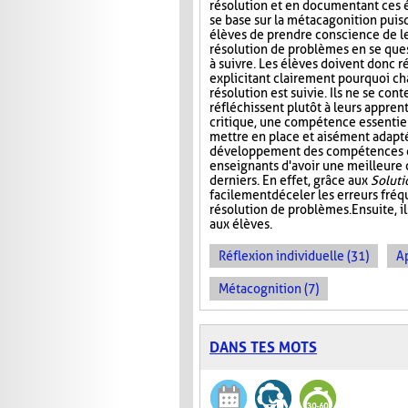
résolution et en documentant ces 
se base sur la métacagonition puis
élèves de prendre conscience de le
résolution de problèmes en se ques
à suivre. Les élèves doivent donc r
explicitant clairement pourquoi c
résolution est suivie. Ils ne se con
réfléchissent plutôt à leurs appren
critique, une compétence essentiel
mettre en place et aisément adaptée
développement des compétences de 
enseignants d'avoir une meilleure
derniers. En effet, grâce aux
Solut
facilement déceler les erreurs fré
résolution de problèmes. Ensuite, i
aux élèves.
Réflexion individuelle (31)
A
Métacognition (7)
DANS TES MOTS