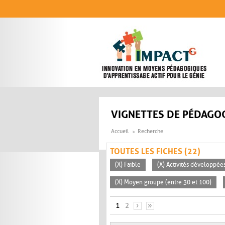
Aller au contenu principal
VIGNETTES DE PÉDAGOG
Accueil
Recherche
TOUTES LES FICHES (22)
(X) Faible
(X) Activités développées
(X) Moyen groupe (entre 30 et 100)
PAGES
1
2
›
»