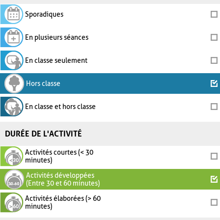
Sporadiques
En plusieurs séances
En classe seulement
Hors classe
En classe et hors classe
DURÉE DE L'ACTIVITÉ
Activités courtes (< 30
minutes)
Activités développées
(Entre 30 et 60 minutes)
Activités élaborées (> 60
minutes)