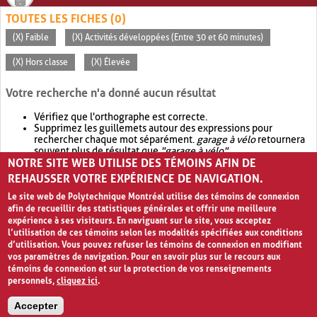
TOUTES LES FICHES (0)
(X) Faible
(X) Activités développées (Entre 30 et 60 minutes)
(X) Hors classe
(X) Élevée
Votre recherche n'a donné aucun résultat
Vérifiez que l'orthographe est correcte.
Supprimez les guillemets autour des expressions pour
rechercher chaque mot séparément.
garage à vélo
retournera
souvent plus de résultat que
"garage à vélo"
.
NOTRE SITE WEB UTILISE DES TÉMOINS AFIN DE
Envisagez d'élargir votre recherche avec
OR
.
garage OR vélo
retournera souvent plus de résultat que
garage à vélo
.
REHAUSSER VOTRE EXPÉRIENCE DE NAVIGATION.
Le site web de Polytechnique Montréal utilise des témoins de connexion
afin de recueillir des statistiques générales et offrir une meilleure
expérience à ses visiteurs. En naviguant sur le site, vous acceptez
l’utilisation de ces témoins selon les modalités spécifiées aux conditions
d’utilisation. Vous pouvez refuser les témoins de connexion en modifiant
vos paramètres de navigation. Pour en savoir plus sur le recours aux
témoins de connexion et sur la protection de vos renseignements
personnels,
cliquez ici
.
Avis de confidentialité et conditions d’utilisation
Accepter