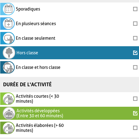
Sporadiques
En plusieurs séances
En classe seulement
Hors classe
En classe et hors classe
DURÉE DE L'ACTIVITÉ
Activités courtes (< 30
minutes)
Activités développées
(Entre 30 et 60 minutes)
Activités élaborées (> 60
minutes)