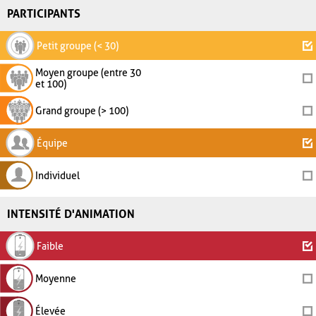
PARTICIPANTS
Petit groupe (< 30)
Moyen groupe (entre 30
et 100)
Grand groupe (> 100)
Équipe
Individuel
INTENSITÉ D'ANIMATION
Faible
Moyenne
Élevée