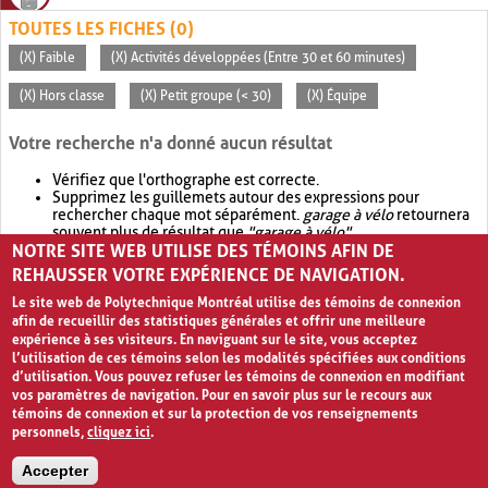
TOUTES LES FICHES (0)
(X) Faible
(X) Activités développées (Entre 30 et 60 minutes)
(X) Hors classe
(X) Petit groupe (< 30)
(X) Équipe
Votre recherche n'a donné aucun résultat
Vérifiez que l'orthographe est correcte.
Supprimez les guillemets autour des expressions pour
rechercher chaque mot séparément.
garage à vélo
retournera
souvent plus de résultat que
"garage à vélo"
.
NOTRE SITE WEB UTILISE DES TÉMOINS AFIN DE
Envisagez d'élargir votre recherche avec
OR
.
garage OR vélo
retournera souvent plus de résultat que
garage à vélo
.
REHAUSSER VOTRE EXPÉRIENCE DE NAVIGATION.
Le site web de Polytechnique Montréal utilise des témoins de connexion
afin de recueillir des statistiques générales et offrir une meilleure
expérience à ses visiteurs. En naviguant sur le site, vous acceptez
l’utilisation de ces témoins selon les modalités spécifiées aux conditions
d’utilisation. Vous pouvez refuser les témoins de connexion en modifiant
vos paramètres de navigation. Pour en savoir plus sur le recours aux
témoins de connexion et sur la protection de vos renseignements
personnels,
cliquez ici
.
Avis de confidentialité et conditions d’utilisation
Accepter