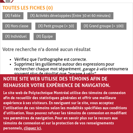
TOUTES LES FICHES (0)
(X) Faible
(X) Activités développées (Entre 30 et 60 minutes)
(X) Hors classe
(X) Petit groupe (< 30)
(X) Grand groupe (> 100)
(X) Individuel
(X) Équipe
Votre recherche n'a donné aucun résultat
Vérifiez que l'orthographe est correcte.
Supprimez les guillemets autour des expressions pour
rechercher chaque mot séparément.
garage à vélo
retournera
souvent plus de résultat que
"garage à vélo"
.
NOTRE SITE WEB UTILISE DES TÉMOINS AFIN DE
Envisagez d'élargir votre recherche avec
OR
.
garage OR vélo
retournera souvent plus de résultat que
garage à vélo
.
REHAUSSER VOTRE EXPÉRIENCE DE NAVIGATION.
Le site web de Polytechnique Montréal utilise des témoins de connexion
afin de recueillir des statistiques générales et offrir une meilleure
expérience à ses visiteurs. En naviguant sur le site, vous acceptez
l’utilisation de ces témoins selon les modalités spécifiées aux conditions
d’utilisation. Vous pouvez refuser les témoins de connexion en modifiant
vos paramètres de navigation. Pour en savoir plus sur le recours aux
témoins de connexion et sur la protection de vos renseignements
personnels,
cliquez ici
.
Avis de confidentialité et conditions d’utilisation