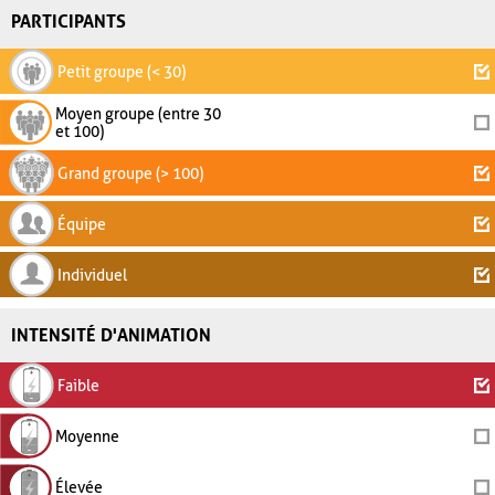
PARTICIPANTS
Petit groupe (< 30)
Moyen groupe (entre 30
et 100)
Grand groupe (> 100)
Équipe
Individuel
INTENSITÉ D'ANIMATION
Faible
Moyenne
Élevée