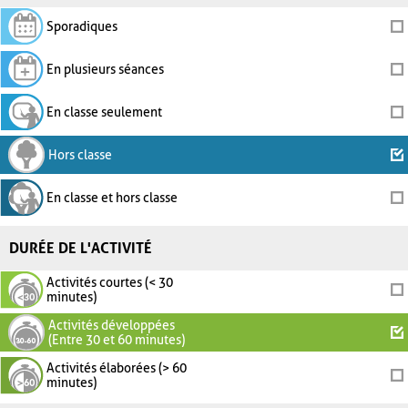
Sporadiques
En plusieurs séances
En classe seulement
Hors classe
En classe et hors classe
DURÉE DE L'ACTIVITÉ
Activités courtes (< 30
minutes)
Activités développées
(Entre 30 et 60 minutes)
Activités élaborées (> 60
minutes)