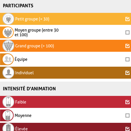
PARTICIPANTS
Petit groupe (< 30)
Moyen groupe (entre 30
et 100)
Grand groupe (> 100)
Équipe
Individuel
INTENSITÉ D'ANIMATION
Faible
Moyenne
Élevée