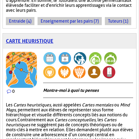
d'apprendre. En somme, le
Tutorat
est une activité permettant aux
élèves de faciliter et d'enrichir leurs apprentissages via le contact
avec leurs pairs.
Entraide (4)
Enseignement par les pairs (7)
Tuteurs (1)
CARTE HEURISTIQUE
Montre-moi à quoi tu penses
0
Les
Cartes heuristiques
, aussi appelées
Cartes mentales
ou
Mind
Maps
, permettent aux élèves de représenter sous forme
hiérarchique et visuelle différents concepts liés aux notions du
cours. Contrairement aux
Cartes conceptuelles
, les
Cartes
heuristiques
ne suggèrent pas de concepts théoriques ou de
mots-clés à mettre en relation. Elles demandent plutôt aux élèves
de construire une arborescence d’un concept central en