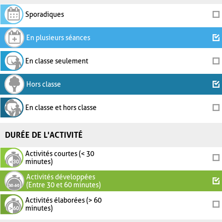
Sporadiques
En plusieurs séances
En classe seulement
Hors classe
En classe et hors classe
DURÉE DE L'ACTIVITÉ
Activités courtes (< 30
minutes)
Activités développées
(Entre 30 et 60 minutes)
Activités élaborées (> 60
minutes)