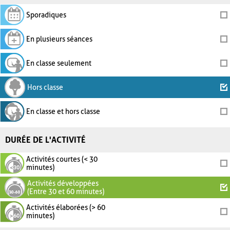
Sporadiques
En plusieurs séances
En classe seulement
Hors classe
En classe et hors classe
DURÉE DE L'ACTIVITÉ
Activités courtes (< 30
minutes)
Activités développées
(Entre 30 et 60 minutes)
Activités élaborées (> 60
minutes)