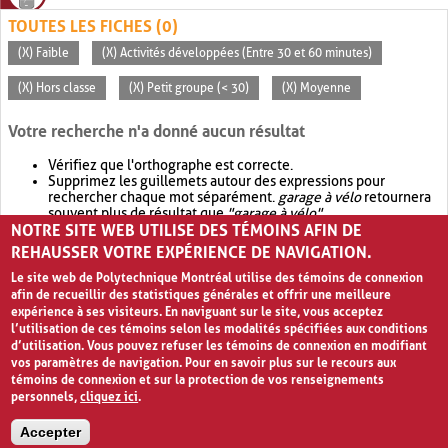
TOUTES LES FICHES (0)
(X) Faible
(X) Activités développées (Entre 30 et 60 minutes)
(X) Hors classe
(X) Petit groupe (< 30)
(X) Moyenne
Votre recherche n'a donné aucun résultat
Vérifiez que l'orthographe est correcte.
Supprimez les guillemets autour des expressions pour
rechercher chaque mot séparément.
garage à vélo
retournera
souvent plus de résultat que
"garage à vélo"
.
NOTRE SITE WEB UTILISE DES TÉMOINS AFIN DE
Envisagez d'élargir votre recherche avec
OR
.
garage OR vélo
retournera souvent plus de résultat que
garage à vélo
.
REHAUSSER VOTRE EXPÉRIENCE DE NAVIGATION.
Le site web de Polytechnique Montréal utilise des témoins de connexion
afin de recueillir des statistiques générales et offrir une meilleure
expérience à ses visiteurs. En naviguant sur le site, vous acceptez
l’utilisation de ces témoins selon les modalités spécifiées aux conditions
d’utilisation. Vous pouvez refuser les témoins de connexion en modifiant
vos paramètres de navigation. Pour en savoir plus sur le recours aux
témoins de connexion et sur la protection de vos renseignements
personnels,
cliquez ici
.
Avis de confidentialité et conditions d’utilisation
Accepter