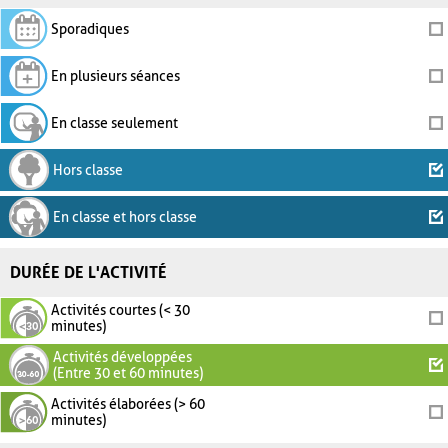
Sporadiques
En plusieurs séances
En classe seulement
Hors classe
En classe et hors classe
DURÉE DE L'ACTIVITÉ
Activités courtes (< 30
minutes)
Activités développées
(Entre 30 et 60 minutes)
Activités élaborées (> 60
minutes)