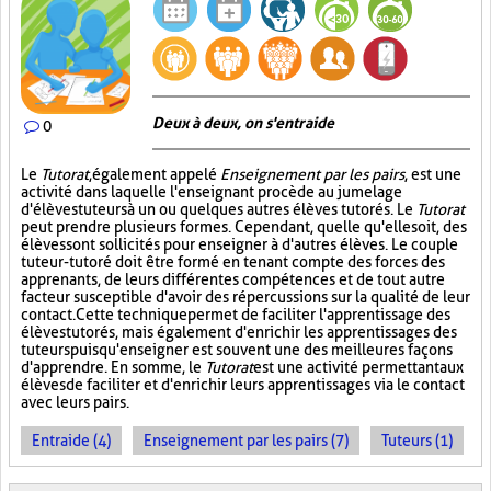
Deux à deux, on s'entraide
0
Le
Tutorat
, également appelé
Enseignement par les pairs
, est une
activité dans laquelle l'enseignant procède au jumelage
d'élèves tuteurs à un ou quelques autres élèves tutorés. Le
Tutorat
peut prendre plusieurs formes. Cependant, quelle qu'elle soit, des
élèves sont sollicités pour enseigner à d'autres élèves. Le couple
tuteur-tutoré doit être formé en tenant compte des forces des
apprenants, de leurs différentes compétences et de tout autre
facteur susceptible d'avoir des répercussions sur la qualité de leur
contact. Cette technique permet de faciliter l'apprentissage des
élèves tutorés, mais également d'enrichir les apprentissages des
tuteurs puisqu'enseigner est souvent une des meilleures façons
d'apprendre. En somme, le
Tutorat
est une activité permettant aux
élèves de faciliter et d'enrichir leurs apprentissages via le contact
avec leurs pairs.
Entraide (4)
Enseignement par les pairs (7)
Tuteurs (1)