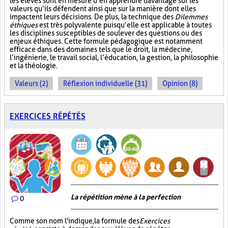
les élèves sont en mesure d’en apprendre davantage sur les
valeurs qu’ils défendent ainsi que sur la manière dont elles
impactent leurs décisions. De plus, la technique des
Dilemmes
éthiques
est très polyvalente puisqu’elle est applicable à toutes
les disciplines susceptibles de soulever des questions ou des
enjeux éthiques. Cette formule pédagogique est notamment
efficace dans des domaines tels que le droit, la médecine,
l’ingénierie, le travail social, l’éducation, la gestion, la philosophie
et la théologie.
Valeurs (2)
Réflexion individuelle (31)
Opinion (8)
EXERCICES RÉPÉTÉS
La répétition mène à la perfection
0
Comme son nom l'indique, la formule des
Exercices