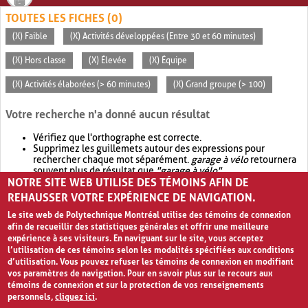
TOUTES LES FICHES (0)
(X) Faible
(X) Activités développées (Entre 30 et 60 minutes)
(X) Hors classe
(X) Élevée
(X) Équipe
(X) Activités élaborées (> 60 minutes)
(X) Grand groupe (> 100)
Votre recherche n'a donné aucun résultat
Vérifiez que l'orthographe est correcte.
Supprimez les guillemets autour des expressions pour
rechercher chaque mot séparément.
garage à vélo
retournera
souvent plus de résultat que
"garage à vélo"
.
NOTRE SITE WEB UTILISE DES TÉMOINS AFIN DE
Envisagez d'élargir votre recherche avec
OR
.
garage OR vélo
retournera souvent plus de résultat que
garage à vélo
.
REHAUSSER VOTRE EXPÉRIENCE DE NAVIGATION.
Le site web de Polytechnique Montréal utilise des témoins de connexion
afin de recueillir des statistiques générales et offrir une meilleure
expérience à ses visiteurs. En naviguant sur le site, vous acceptez
l’utilisation de ces témoins selon les modalités spécifiées aux conditions
d’utilisation. Vous pouvez refuser les témoins de connexion en modifiant
vos paramètres de navigation. Pour en savoir plus sur le recours aux
témoins de connexion et sur la protection de vos renseignements
personnels,
cliquez ici
.
Avis de confidentialité et conditions d’utilisation