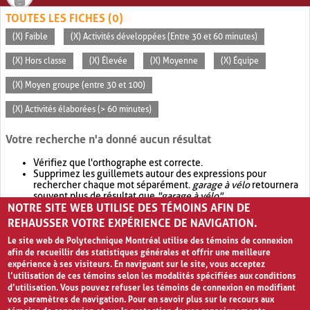
TOUTES LES FICHES (0)
(X) Faible
(X) Activités développées (Entre 30 et 60 minutes)
(X) Hors classe
(X) Élevée
(X) Moyenne
(X) Équipe
(X) Moyen groupe (entre 30 et 100)
(X) Activités élaborées (> 60 minutes)
Votre recherche n'a donné aucun résultat
Vérifiez que l'orthographe est correcte.
Supprimez les guillemets autour des expressions pour
rechercher chaque mot séparément.
garage à vélo
retournera
souvent plus de résultat que
"garage à vélo"
.
NOTRE SITE WEB UTILISE DES TÉMOINS AFIN DE
Envisagez d'élargir votre recherche avec
OR
.
garage OR vélo
retournera souvent plus de résultat que
garage à vélo
.
REHAUSSER VOTRE EXPÉRIENCE DE NAVIGATION.
Le site web de Polytechnique Montréal utilise des témoins de connexion
afin de recueillir des statistiques générales et offrir une meilleure
expérience à ses visiteurs. En naviguant sur le site, vous acceptez
l’utilisation de ces témoins selon les modalités spécifiées aux conditions
d’utilisation. Vous pouvez refuser les témoins de connexion en modifiant
vos paramètres de navigation. Pour en savoir plus sur le recours aux