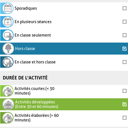
Sporadiques
En plusieurs séances
En classe seulement
Hors classe
En classe et hors classe
DURÉE DE L'ACTIVITÉ
Activités courtes (< 30
minutes)
Activités développées
(Entre 30 et 60 minutes)
Activités élaborées (> 60
minutes)