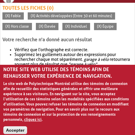
TOUTES LES FICHES (0)
(X) Faible
(X) Activités développées (Entre 30 et 60 minutes)
(X) Hors classe
(X) Élevée
(X) Individuel
(X) Équipe
Votre recherche n'a donné aucun résultat
Vérifiez que l'orthographe est correcte.
Supprimez les guillemets autour des expressions pour
rechercher chaque mot séparément.
garage à vélo
retournera
souvent plus de résultat que
"garage à vélo"
.
NOTRE SITE WEB UTILISE DES TÉMOINS AFIN DE
Envisagez d'élargir votre recherche avec
OR
.
garage OR vélo
retournera souvent plus de résultat que
garage à vélo
.
REHAUSSER VOTRE EXPÉRIENCE DE NAVIGATION.
Le site web de Polytechnique Montréal utilise des témoins de connexion
afin de recueillir des statistiques générales et offrir une meilleure
expérience à ses visiteurs. En naviguant sur le site, vous acceptez
l’utilisation de ces témoins selon les modalités spécifiées aux conditions
d’utilisation. Vous pouvez refuser les témoins de connexion en modifiant
vos paramètres de navigation. Pour en savoir plus sur le recours aux
témoins de connexion et sur la protection de vos renseignements
personnels,
cliquez ici
.
Avis de confidentialité et conditions d’utilisation
Accepter