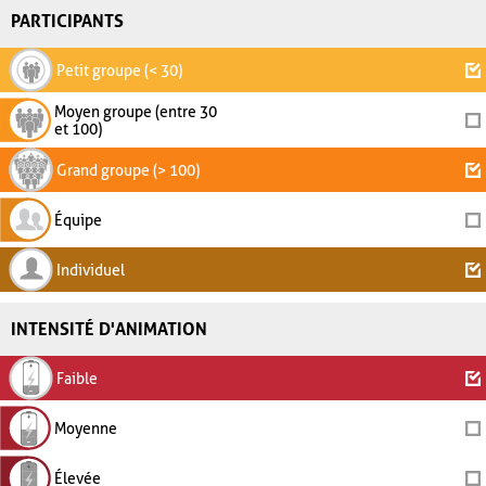
PARTICIPANTS
Petit groupe (< 30)
Moyen groupe (entre 30
et 100)
Grand groupe (> 100)
Équipe
Individuel
INTENSITÉ D'ANIMATION
Faible
Moyenne
Élevée