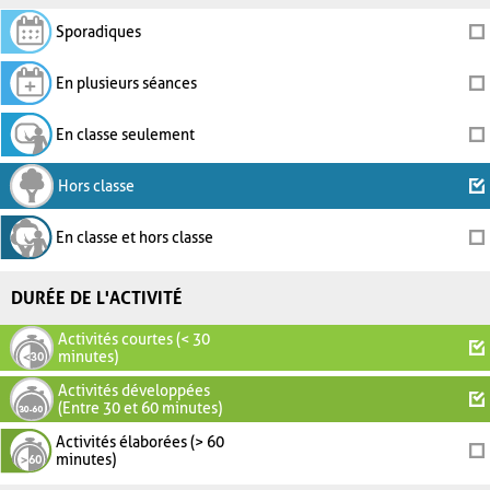
Sporadiques
En plusieurs séances
En classe seulement
Hors classe
En classe et hors classe
DURÉE DE L'ACTIVITÉ
Activités courtes (< 30
minutes)
Activités développées
(Entre 30 et 60 minutes)
Activités élaborées (> 60
minutes)