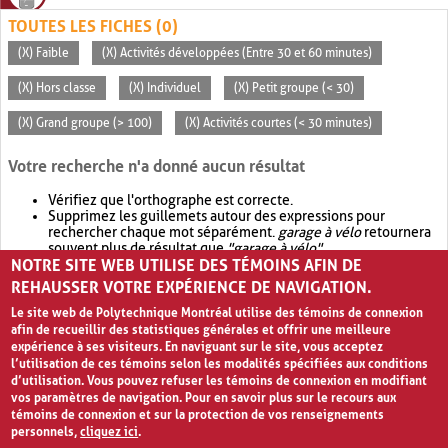
TOUTES LES FICHES (0)
(X) Faible
(X) Activités développées (Entre 30 et 60 minutes)
(X) Hors classe
(X) Individuel
(X) Petit groupe (< 30)
(X) Grand groupe (> 100)
(X) Activités courtes (< 30 minutes)
Votre recherche n'a donné aucun résultat
Vérifiez que l'orthographe est correcte.
Supprimez les guillemets autour des expressions pour
rechercher chaque mot séparément.
garage à vélo
retournera
souvent plus de résultat que
"garage à vélo"
.
NOTRE SITE WEB UTILISE DES TÉMOINS AFIN DE
Envisagez d'élargir votre recherche avec
OR
.
garage OR vélo
retournera souvent plus de résultat que
garage à vélo
.
REHAUSSER VOTRE EXPÉRIENCE DE NAVIGATION.
Le site web de Polytechnique Montréal utilise des témoins de connexion
afin de recueillir des statistiques générales et offrir une meilleure
expérience à ses visiteurs. En naviguant sur le site, vous acceptez
l’utilisation de ces témoins selon les modalités spécifiées aux conditions
d’utilisation. Vous pouvez refuser les témoins de connexion en modifiant
vos paramètres de navigation. Pour en savoir plus sur le recours aux
témoins de connexion et sur la protection de vos renseignements
personnels,
cliquez ici
.
Avis de confidentialité et conditions d’utilisation