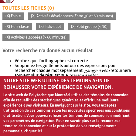
TOUTES LES FICHES (0)
(X) Faible
(X) Activités développées (Entre 30 et 60 minutes)
(X) Hors classe
(X) Individuel
(X) Petit groupe (< 30)
(X) Activités élaborées (> 60 minutes)
Votre recherche n'a donné aucun résultat
Vérifiez que l'orthographe est correcte.
Supprimez les guillemets autour des expressions pour
rechercher chaque mot séparément.
garage à vélo
retournera
souvent plus de résultat que
"garage à vélo"
.
NOTRE SITE WEB UTILISE DES TÉMOINS AFIN DE
Envisagez d'élargir votre recherche avec
OR
.
garage OR vélo
retournera souvent plus de résultat que
garage à vélo
.
REHAUSSER VOTRE EXPÉRIENCE DE NAVIGATION.
Le site web de Polytechnique Montréal utilise des témoins de connexion
afin de recueillir des statistiques générales et offrir une meilleure
expérience à ses visiteurs. En naviguant sur le site, vous acceptez
l’utilisation de ces témoins selon les modalités spécifiées aux conditions
d’utilisation. Vous pouvez refuser les témoins de connexion en modifiant
vos paramètres de navigation. Pour en savoir plus sur le recours aux
témoins de connexion et sur la protection de vos renseignements
personnels,
cliquez ici
.
Avis de confidentialité et conditions d’utilisation