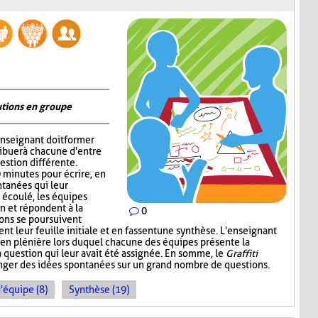
utions en groupe
'enseignant doit former
ribuer à chacune d'entre
estion différente.
0 minutes pour écrire, en
tanées qui leur
 écoulé, les équipes
in et répondent à la
0
ions se poursuivent
nt leur feuille initiale et en fassent une synthèse. L'enseignant
our en plénière lors duquel chacune des équipes présente la
a question qui leur avait été assignée. En somme, le
Graffiti
ger des idées spontanées sur un grand nombre de questions.
d'équipe (8)
Synthèse (19)