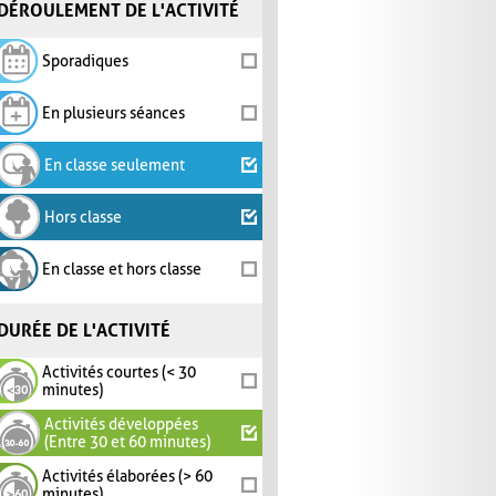
DÉROULEMENT DE L'ACTIVITÉ
Sporadiques
En plusieurs séances
En classe seulement
Hors classe
En classe et hors classe
DURÉE DE L'ACTIVITÉ
Activités courtes (< 30
minutes)
Activités développées
(Entre 30 et 60 minutes)
Activités élaborées (> 60
minutes)