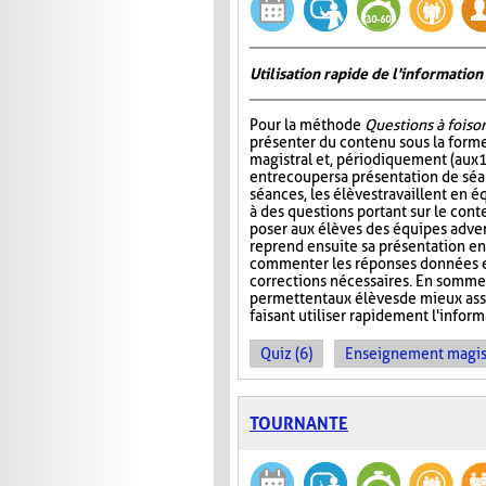
Utilisation rapide de l'informati
Pour la méthode
Questions à foiso
présenter du contenu sous la for
magistral et, périodiquement (aux 
entrecouper sa présentation de séa
séances, les élèves travaillent en é
à des questions portant sur le cont
poser aux élèves des équipes adver
reprend ensuite sa présentation en
commenter les réponses données et
corrections nécessaires. En somme
permettent aux élèves de mieux ass
faisant utiliser rapidement l'info
Quiz (6)
Enseignement magist
TOURNANTE