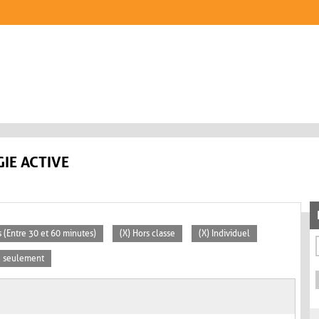
IE ACTIVE
 (Entre 30 et 60 minutes)
(X) Hors classe
(X) Individuel
se seulement