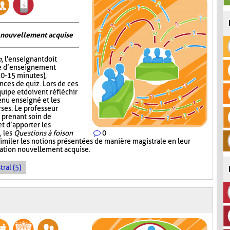
on nouvellement acquise
n
, l'enseignant doit
me d’enseignement
10-15 minutes),
nces de quiz. Lors de ces
quipe et doivent réfléchir
enu enseigné et les
ses. Le professeur
 prenant soin de
 d’apporter les
, les
Questions à foison
0
imiler les notions présentées de manière magistrale en leur
rmation nouvellement acquise.
ral (5)