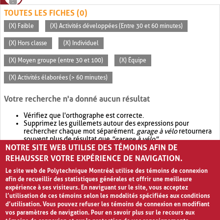
TOUTES LES FICHES (0)
(X) Faible
(X) Activités développées (Entre 30 et 60 minutes)
(X) Hors classe
(X) Individuel
(X) Moyen groupe (entre 30 et 100)
(X) Équipe
(X) Activités élaborées (> 60 minutes)
Votre recherche n'a donné aucun résultat
Vérifiez que l'orthographe est correcte.
Supprimez les guillemets autour des expressions pour
rechercher chaque mot séparément.
garage à vélo
retournera
souvent plus de résultat que
"garage à vélo"
.
NOTRE SITE WEB UTILISE DES TÉMOINS AFIN DE
Envisagez d'élargir votre recherche avec
OR
.
garage OR vélo
retournera souvent plus de résultat que
garage à vélo
.
REHAUSSER VOTRE EXPÉRIENCE DE NAVIGATION.
Le site web de Polytechnique Montréal utilise des témoins de connexion
afin de recueillir des statistiques générales et offrir une meilleure
expérience à ses visiteurs. En naviguant sur le site, vous acceptez
l’utilisation de ces témoins selon les modalités spécifiées aux conditions
d’utilisation. Vous pouvez refuser les témoins de connexion en modifiant
vos paramètres de navigation. Pour en savoir plus sur le recours aux