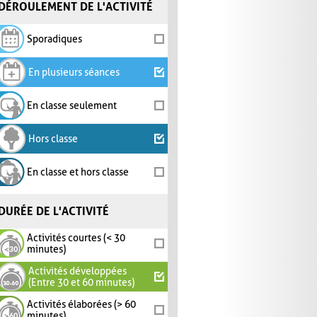
DÉROULEMENT DE L'ACTIVITÉ
Sporadiques
En plusieurs séances
En classe seulement
Hors classe
En classe et hors classe
DURÉE DE L'ACTIVITÉ
Activités courtes (< 30
minutes)
Activités développées
(Entre 30 et 60 minutes)
Activités élaborées (> 60
minutes)