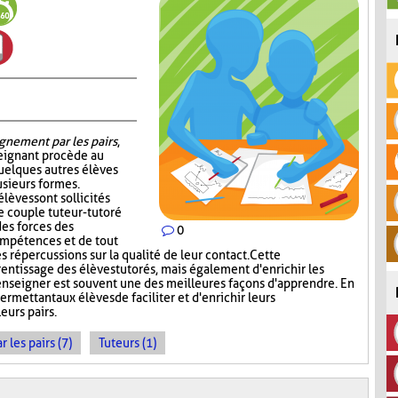
gnement par les pairs
,
seignant procède au
quelques autres élèves
sieurs formes.
élèves sont sollicités
e couple tuteur-tutoré
es forces des
0
ompétences et de tout
s répercussions sur la qualité de leur contact. Cette
rentissage des élèves tutorés, mais également d'enrichir les
enseigner est souvent une des meilleures façons d'apprendre. En
ermettant aux élèves de faciliter et d'enrichir leurs
eurs pairs.
les pairs (7)
Tuteurs (1)