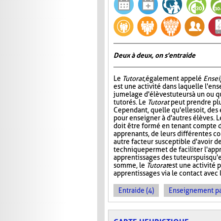
Deux à deux, on s'entraide
Le
Tutorat
, également appelé
Ensei
est une activité dans laquelle l'en
jumelage d'élèves tuteurs à un ou 
tutorés. Le
Tutorat
peut prendre plu
Cependant, quelle qu'elle soit, des 
pour enseigner à d'autres élèves. L
doit être formé en tenant compte d
apprenants, de leurs différentes c
autre facteur susceptible d'avoir de
technique permet de faciliter l'app
apprentissages des tuteurs puisqu'
somme, le
Tutorat
est une activité p
apprentissages via le contact avec l
Entraide (4)
Enseignement par 