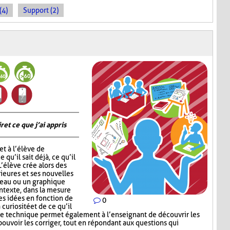
(4)
Support (2)
 et ce que j’ai appris
t à l’élève de
 qu’il sait déjà, ce qu’il
 L’élève crée alors des
ieures et ses nouvelles
leau ou un graphique
ontexte, dans la mesure
ses idées en fonction de
0
 curiosité et de ce qu’il
te technique permet également à l’enseignant de découvrir les
ouvoir les corriger, tout en répondant aux questions qui