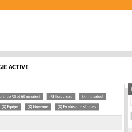
IE ACTIVE
 (Entre 30 et 60 minutes)
(X) Hors classe
(X) Individuel
(X) Équipe
(X) Moyenne
(X) En plusieurs séances