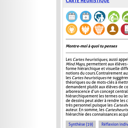
CARTE HEURISTIQUE
Montre-moi à quoi tu penses
Les
Cartes heuristiques
, aussi app
Mind Maps
, permettent aux élèves
forme hiérarchique et visuelle diff
notions du cours. Contrairement a
les
Cartes heuristiques
ne suggèren
théoriques ou de mots-clés à mettre
demandent plutôt aux élèves de co
arborescence d’un concept central
hiérarchiquement les termes ou les i
de dessins peut aider à rendre les c
très personnel puisque les
Cartes h
auteur. En somme, les
Cartes heuri
hiérarchie des connaissances acquis
Synthèse (19)
Réflexion indiv