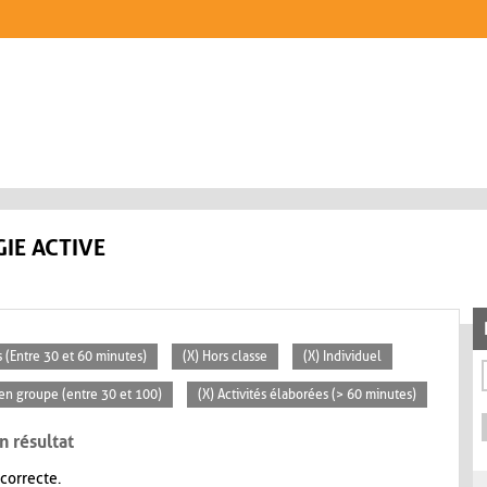
IE ACTIVE
 (Entre 30 et 60 minutes)
(X) Hors classe
(X) Individuel
en groupe (entre 30 et 100)
(X) Activités élaborées (> 60 minutes)
n résultat
 correcte.