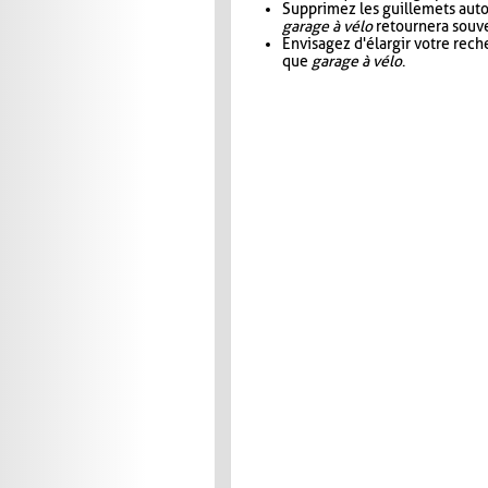
Supprimez les guillemets aut
garage à vélo
retournera souve
Envisagez d'élargir votre rec
que
garage à vélo
.