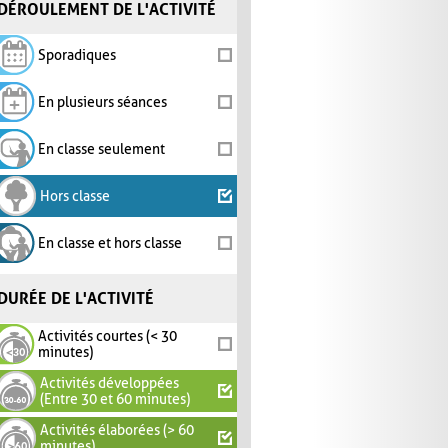
DÉROULEMENT DE L'ACTIVITÉ
Sporadiques
En plusieurs séances
En classe seulement
Hors classe
En classe et hors classe
DURÉE DE L'ACTIVITÉ
Activités courtes (< 30
minutes)
Activités développées
(Entre 30 et 60 minutes)
Activités élaborées (> 60
minutes)