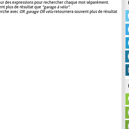
our des expressions pour rechercher chaque mot séparément.
nt plus de résultat que
"garage à vélo"
.
herche avec
OR
.
garage OR vélo
retournera souvent plus de résultat