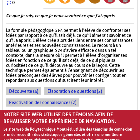
0
Ce que je sais, ce que je veux savoir et ce que j’ai appris
La formule pédagogique
SVA
permet à l’élève de confronter ses
idées par rapport à ce qu’il sait déjà, ce qu’il aimerait savoir et ce
qu’il a appris. L’élève crée alors des liens entre ses connaissances
antérieures et ses nouvelles connaissances. Le recours à un
tableau ou un graphique
SVA
s’avère efficace dans un tel
contexte, dans la mesure où il permet à l’élève d’organiser ses
idées en fonction de ce qu’il sait déjà, de ce qui pique sa
curiosité et de ce qu’il découvre au cours de la leçon. Cette
technique permet également à l’enseignant de découvrir les
idées préconçues des élèves pour pouvoir les corriger, tout en
répondant aux questions qui suscitent leur intérêt.
Découverte (4)
Élaboration de questions (2)
Réactivation des connaissances (2)
Évolution des apprentissages (2)
NOTRE SITE WEB UTILISE DES TÉMOINS AFIN DE
REHAUSSER VOTRE EXPÉRIENCE DE NAVIGATION.
Le site web de Polytechnique Montréal utilise des témoins de connexion
afin de recueillir des statistiques générales et offrir une meilleure