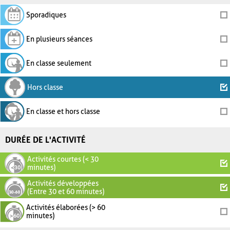
Sporadiques
En plusieurs séances
En classe seulement
Hors classe
En classe et hors classe
DURÉE DE L'ACTIVITÉ
Activités courtes (< 30
minutes)
Activités développées
(Entre 30 et 60 minutes)
Activités élaborées (> 60
minutes)