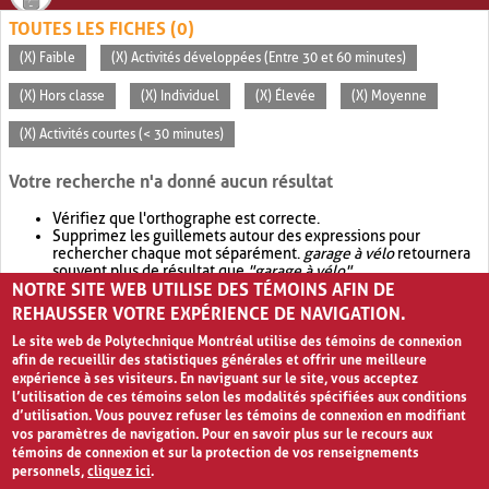
TOUTES LES FICHES (0)
(X) Faible
(X) Activités développées (Entre 30 et 60 minutes)
(X) Hors classe
(X) Individuel
(X) Élevée
(X) Moyenne
(X) Activités courtes (< 30 minutes)
Votre recherche n'a donné aucun résultat
Vérifiez que l'orthographe est correcte.
Supprimez les guillemets autour des expressions pour
rechercher chaque mot séparément.
garage à vélo
retournera
souvent plus de résultat que
"garage à vélo"
.
NOTRE SITE WEB UTILISE DES TÉMOINS AFIN DE
Envisagez d'élargir votre recherche avec
OR
.
garage OR vélo
retournera souvent plus de résultat que
garage à vélo
.
REHAUSSER VOTRE EXPÉRIENCE DE NAVIGATION.
Le site web de Polytechnique Montréal utilise des témoins de connexion
afin de recueillir des statistiques générales et offrir une meilleure
expérience à ses visiteurs. En naviguant sur le site, vous acceptez
l’utilisation de ces témoins selon les modalités spécifiées aux conditions
d’utilisation. Vous pouvez refuser les témoins de connexion en modifiant
vos paramètres de navigation. Pour en savoir plus sur le recours aux
témoins de connexion et sur la protection de vos renseignements
personnels,
cliquez ici
.
Avis de confidentialité et conditions d’utilisation